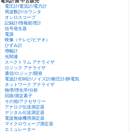
電気計測 中古販売
電圧計/電流計/電力計
周波数計/カウンタ
オシロスコープ
記録計/情報処理計
信号発生器
電源
映像（テレビ/ビデオ）
ひずみ計
増幅計
光関連
スペクトラム アナライザ
ロジック アナライザ
通信/ロジック/開発
電波計/EMI計/ノイズ計/耐圧計/静電気
ネットワーク アナライザ
物理/理化学/分析
回路/測定素子
その他/アクセサリー
アナログ伝送測定器
デジタル伝送測定器
電波無線機用測定器
マイクロウェーブ測定器
エミュレーター