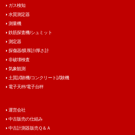
ガス検知
水質測定器
測量機
鉄筋探査機/シュミット
測定器
探傷器/膜厚計/厚さ計
非破壊検査
気象観測
土質試験機/コンクリート試験機
電子天秤/電子台秤
運営会社
中古販売の仕組み
中古計測器販売Ｑ＆Ａ