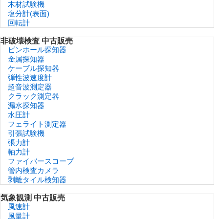
木材試験機
塩分計(表面)
回転計
非破壊検査 中古販売
ピンホール探知器
金属探知器
ケーブル探知器
弾性波速度計
超音波測定器
クラック測定器
漏水探知器
水圧計
フェライト測定器
引張試験機
張力計
軸力計
ファイバースコープ
管内検査カメラ
剥離タイル検知器
気象観測 中古販売
風速計
風量計