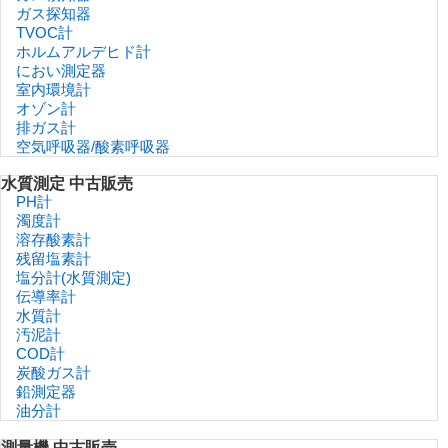
ガス探知器
TVOC計
ホルムアルデヒド計
におい測定器
室内環境計
オゾン計
排ガス計
空気呼吸器/酸素呼吸器
水質測定 中古販売
PH計
濁度計
溶存酸素計
残留塩素計
塩分計(水質測定)
伝導率計
水質計
汚泥計
COD計
炭酸ガス計
鉛測定器
油分計
測量機 中古販売