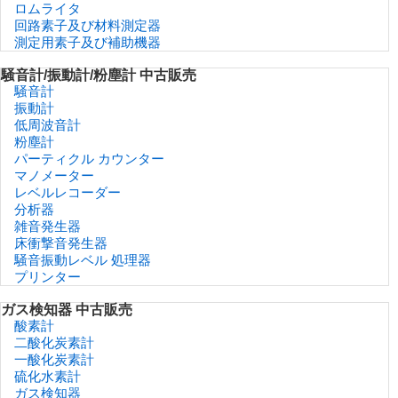
ロムライタ
回路素子及び材料測定器
測定用素子及び補助機器
騒音計/振動計/粉塵計 中古販売
騒音計
振動計
低周波音計
粉塵計
パーティクル カウンター
マノメーター
レベルレコーダー
分析器
雑音発生器
床衝撃音発生器
騒音振動レベル 処理器
プリンター
ガス検知器 中古販売
酸素計
二酸化炭素計
一酸化炭素計
硫化水素計
ガス検知器