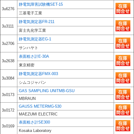
静電気障害試験機SET-15
3u6276
三基電子工業
静電気測定器FR-211
3u3111
富士丸化学工業
静電気測定器EG-1
3u2706
サンハヤト
表面粗さ計E-30A
3u2638
東京精密
静電気測定器FMX-003
3u3084
シムコジャパン
GAS SAMPLING UNITMB-GSU
3s0173
MBRAUN
GAUSS METERMG-530
3s0172
MAEZUMI ELECTRIC
表面粗さ計SE300
3s0169
Kosaka Laboratory