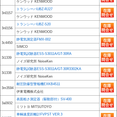
ケンウッド KENWOOD
トランシーバUBZ-RJ27
3n0157
ケンウッド KENWOOD
トランシーバUBZ-S20
3n0156
ケンウッド KENWOOD
静電気測定器FMX-002
3c4450
SIMCO
静電気試験器ESS-S3011A/GT-30RA
3i1339
ノイズ研究所 NoiseKen
静電気試験器ESS-S3011A/GT-30R3302KA
3i1338
ノイズ研究所 NoiseKen
耐圧防爆型警報機EXKB4511
3m3594
伊東電機株式会社
表面粗さ測定器（駆動部付）SV-400
3a0932
ミツトヨ MITSUTOYO
車輌速度距離計FVPST VER.3