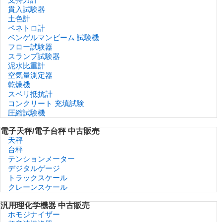
貫入試験器
土色計
ペネトロ計
ベンゲルマンビーム 試験機
フロー試験器
スランプ試験器
泥水比重計
空気量測定器
乾燥機
スベリ抵抗計
コンクリート 充填試験
圧縮試験機
電子天秤/電子台秤 中古販売
天秤
台秤
テンションメーター
デジタルゲージ
トラックスケール
クレーンスケール
汎用理化学機器 中古販売
ホモジナイザー