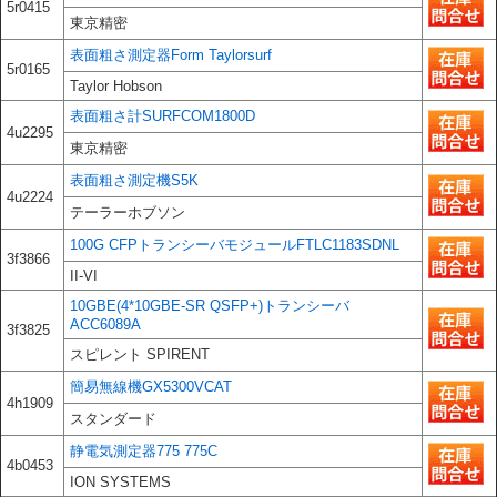
5r0415
東京精密
表面粗さ測定器Form Taylorsurf
5r0165
Taylor Hobson
表面粗さ計SURFCOM1800D
4u2295
東京精密
表面粗さ測定機S5K
4u2224
テーラーホブソン
100G CFPトランシーバモジュールFTLC1183SDNL
3f3866
II-VI
10GBE(4*10GBE-SR QSFP+)トランシーバ
ACC6089A
3f3825
スピレント SPIRENT
簡易無線機GX5300VCAT
4h1909
スタンダード
静電気測定器775 775C
4b0453
ION SYSTEMS