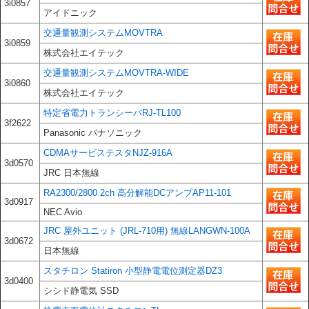
3i0857
アイドニック
交通量観測システムMOVTRA
3i0859
株式会社エイテック
交通量観測システムMOVTRA-WIDE
3i0860
株式会社エイテック
特定省電力トランシーバRJ-TL100
3f2622
Panasonic パナソニック
CDMAサービステスタNJZ-916A
3d0570
JRC 日本無線
RA2300/2800 2ch 高分解能DCアンプAP11-101
3d0917
NEC Avio
JRC 屋外ユニット (JRL-710用) 無線LANGWN-100A
3d0672
日本無線
スタチロン Statiron 小型静電電位測定器DZ3
3d0400
シシド静電気 SSD