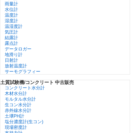
雨量計
水位計
温度計
湿度計
温湿度計
気圧計
結露計
露点計
データロガー
地滑り計
日射計
放射温度計
サーモグラフィー
土質試験機/コンクリート 中古販売
コンクリート水分計
木材水分計
モルタル水分計
生コン水分計
赤外線水分計
土壌PH計
塩分濃度計(生コン)
現場密度計
支持力計