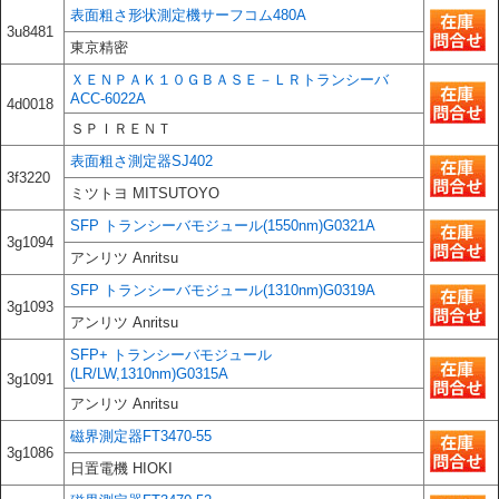
表面粗さ形状測定機サーフコム480A
3u8481
東京精密
ＸＥＮＰＡＫ１０ＧＢＡＳＥ－ＬＲトランシーバ
ACC-6022A
4d0018
ＳＰＩＲＥＮＴ
表面粗さ測定器SJ402
3f3220
ミツトヨ MITSUTOYO
SFP トランシーバモジュール(1550nm)G0321A
3g1094
アンリツ Anritsu
SFP トランシーバモジュール(1310nm)G0319A
3g1093
アンリツ Anritsu
SFP+ トランシーバモジュール
(LR/LW,1310nm)G0315A
3g1091
アンリツ Anritsu
磁界測定器FT3470-55
3g1086
日置電機 HIOKI