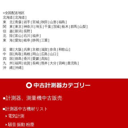
○全国配送地区
北海道 [ 北海道 ]
東 北 [ 青森 | 岩手 | 宮城 | 秋田 | 山形 | 福島 ]
関 東 [ 東京 | 神奈川 | 埼玉 | 千葉 | 茨城 | 栃木 | 群馬 | 山梨 ]
信 越 [ 新潟 | 長野 ]
北 陸 [ 富山 | 石川 | 福井 ]
東 海 [ 愛知 | 岐阜 | 静岡 | 三重 ]
近 畿 [ 大阪 | 兵庫 | 京都 | 滋賀 | 奈良 | 和歌山 ]
中 国 [ 鳥取 | 島根 | 岡山 | 広島 | 山口 ]
四 国 [ 徳島 | 香川 | 愛媛 | 高知 ]
九 州 [ 福岡 | 佐賀 | 長崎 | 熊本 | 大分 | 宮崎 | 鹿児島 ]
沖 縄 [ 沖縄 ]
●計測器、測量機中古販売
■計測器中古機材リスト
電気計測
騒音 振動 粉塵