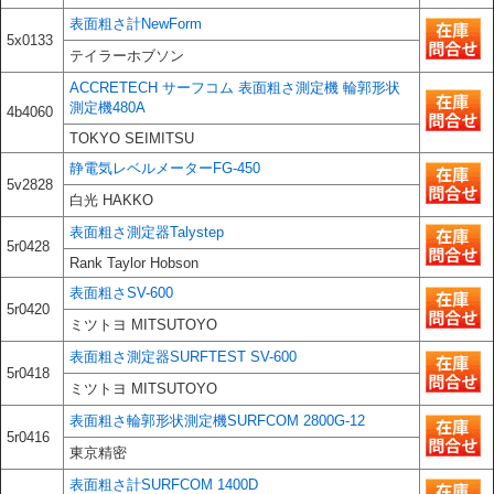
表面粗さ計NewForm
5x0133
テイラーホブソン
ACCRETECH サーフコム 表面粗さ測定機 輪郭形状
測定機480A
4b4060
TOKYO SEIMITSU
静電気レベルメーターFG-450
5v2828
白光 HAKKO
表面粗さ測定器Talystep
5r0428
Rank Taylor Hobson
表面粗さSV-600
5r0420
ミツトヨ MITSUTOYO
表面粗さ測定器SURFTEST SV-600
5r0418
ミツトヨ MITSUTOYO
表面粗さ輪郭形状測定機SURFCOM 2800G-12
5r0416
東京精密
表面粗さ計SURFCOM 1400D