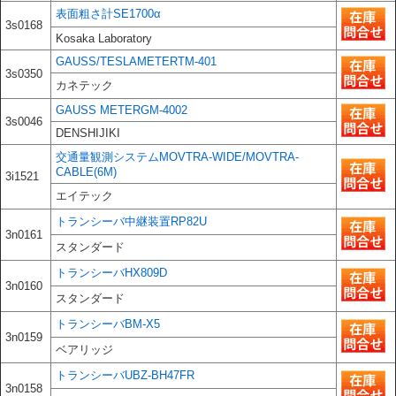
表面粗さ計SE1700α
3s0168
Kosaka Laboratory
GAUSS/TESLAMETERTM-401
3s0350
カネテック
GAUSS METERGM-4002
3s0046
DENSHIJIKI
交通量観測システムMOVTRA-WIDE/MOVTRA-
CABLE(6M)
3i1521
エイテック
トランシーバ中継装置RP82U
3n0161
スタンダード
トランシーバHX809D
3n0160
スタンダード
トランシーバBM-X5
3n0159
ベアリッジ
トランシーバUBZ-BH47FR
3n0158