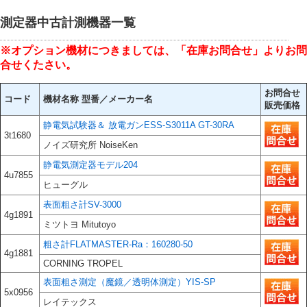
測定器中古計測機器一覧
※オプション機材につきましては、「在庫お問合せ」よりお問
合せくたさい。
お問合せ
コード
機材名称 型番／メーカー名
販売価格
静電気試験器＆ 放電ガンESS-S3011A GT-30RA
3t1680
ノイズ研究所 NoiseKen
静電気測定器モデル204
4u7855
ヒューグル
表面粗さ計SV-3000
4g1891
ミツトヨ Mitutoyo
粗さ計FLATMASTER-Ra：160280-50
4g1881
CORNING TROPEL
表面粗さ測定（魔鏡／透明体測定）YIS-SP
5x0956
レイテックス