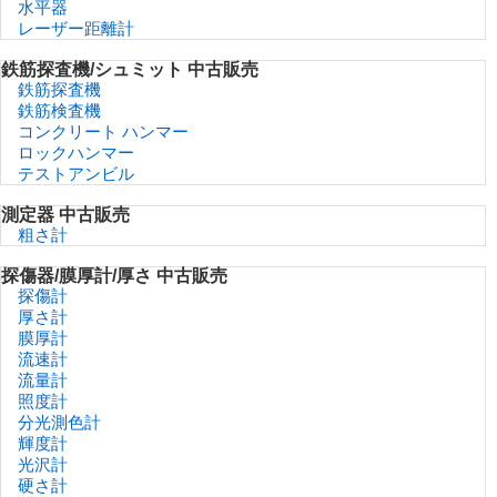
水平器
レーザー距離計
鉄筋探査機/シュミット 中古販売
鉄筋探査機
鉄筋検査機
コンクリート ハンマー
ロックハンマー
テストアンビル
測定器 中古販売
粗さ計
探傷器/膜厚計/厚さ 中古販売
探傷計
厚さ計
膜厚計
流速計
流量計
照度計
分光測色計
輝度計
光沢計
硬さ計