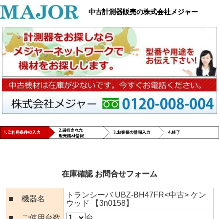
中古計測器販売の株式会社メジャー
在庫確認 お問合せフォーム
トランシーバ UBZ-BH47FR<中古> ケン
■ 機器名
ウッド 【3n0158】
■ ご使用台数
台