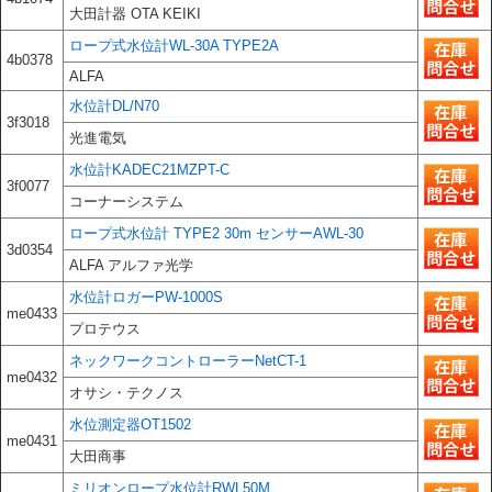
大田計器 OTA KEIKI
ロープ式水位計WL-30A TYPE2A
4b0378
ALFA
水位計DL/N70
3f3018
光進電気
水位計KADEC21MZPT-C
3f0077
コーナーシステム
ロープ式水位計 TYPE2 30m センサーAWL-30
3d0354
ALFA アルファ光学
水位計ロガーPW-1000S
me0433
プロテウス
ネックワークコントローラーNetCT-1
me0432
オサシ・テクノス
水位測定器OT1502
me0431
大田商事
ミリオンロープ水位計RWL50M