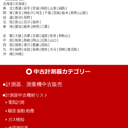
北海道 [ 北海道 ]
東 北 [ 青森 | 岩手 | 宮城 | 秋田 | 山形 | 福島 ]
関 東 [ 東京 | 神奈川 | 埼玉 | 千葉 | 茨城 | 栃木 | 群馬 | 山梨 ]
信 越 [ 新潟 | 長野 ]
北 陸 [ 富山 | 石川 | 福井 ]
東 海 [ 愛知 | 岐阜 | 静岡 | 三重 ]
近 畿 [ 大阪 | 兵庫 | 京都 | 滋賀 | 奈良 | 和歌山 ]
中 国 [ 鳥取 | 島根 | 岡山 | 広島 | 山口 ]
四 国 [ 徳島 | 香川 | 愛媛 | 高知 ]
九 州 [ 福岡 | 佐賀 | 長崎 | 熊本 | 大分 | 宮崎 | 鹿児島 ]
沖 縄 [ 沖縄 ]
●計測器、測量機中古販売
■計測器中古機材リスト
電気計測
騒音 振動 粉塵
ガス検知
水質測定器