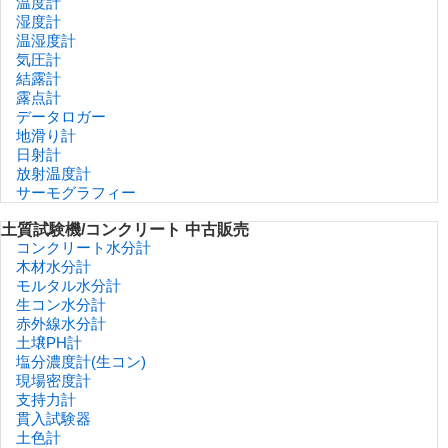
温度計
湿度計
温湿度計
気圧計
結露計
露点計
データロガー
地滑り計
日射計
放射温度計
サーモグラフィー
土質試験機/コンクリート 中古販売
コンクリート水分計
木材水分計
モルタル水分計
生コン水分計
赤外線水分計
土壌PH計
塩分濃度計(生コン)
現場密度計
支持力計
貫入試験器
土色計