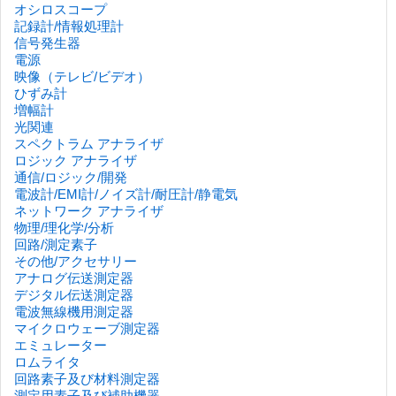
オシロスコープ
記録計/情報処理計
信号発生器
電源
映像（テレビ/ビデオ）
ひずみ計
増幅計
光関連
スペクトラム アナライザ
ロジック アナライザ
通信/ロジック/開発
電波計/EMI計/ノイズ計/耐圧計/静電気
ネットワーク アナライザ
物理/理化学/分析
回路/測定素子
その他/アクセサリー
アナログ伝送測定器
デジタル伝送測定器
電波無線機用測定器
マイクロウェーブ測定器
エミュレーター
ロムライタ
回路素子及び材料測定器
測定用素子及び補助機器