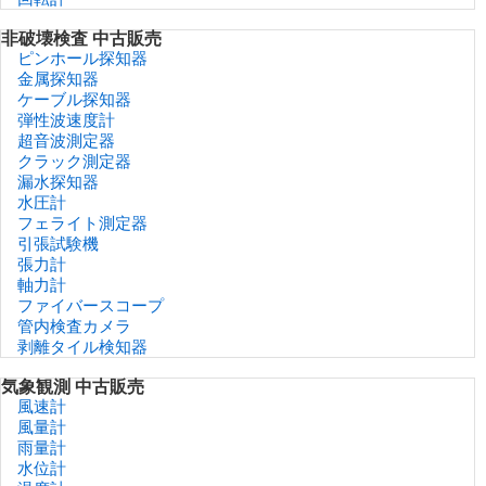
非破壊検査 中古販売
ピンホール探知器
金属探知器
ケーブル探知器
弾性波速度計
超音波測定器
クラック測定器
漏水探知器
水圧計
フェライト測定器
引張試験機
張力計
軸力計
ファイバースコープ
管内検査カメラ
剥離タイル検知器
気象観測 中古販売
風速計
風量計
雨量計
水位計