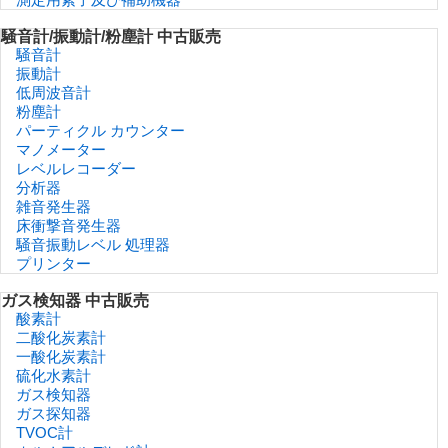
騒音計/振動計/粉塵計 中古販売
騒音計
振動計
低周波音計
粉塵計
パーティクル カウンター
マノメーター
レベルレコーダー
分析器
雑音発生器
床衝撃音発生器
騒音振動レベル 処理器
プリンター
ガス検知器 中古販売
酸素計
二酸化炭素計
一酸化炭素計
硫化水素計
ガス検知器
ガス探知器
TVOC計