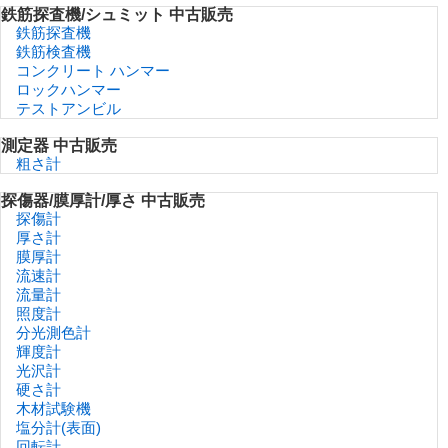
鉄筋探査機/シュミット 中古販売
鉄筋探査機
鉄筋検査機
コンクリート ハンマー
ロックハンマー
テストアンビル
測定器 中古販売
粗さ計
探傷器/膜厚計/厚さ 中古販売
探傷計
厚さ計
膜厚計
流速計
流量計
照度計
分光測色計
輝度計
光沢計
硬さ計
木材試験機
塩分計(表面)
回転計