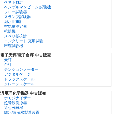
ペネトロ計
ベンゲルマンビーム 試験機
フロー試験器
スランプ試験器
泥水比重計
空気量測定器
乾燥機
スベリ抵抗計
コンクリート 充填試験
圧縮試験機
電子天秤/電子台秤 中古販売
天秤
台秤
テンションメーター
デジタルゲージ
トラックスケール
クレーンスケール
汎用理化学機器 中古販売
ホモジナイザー
超音波洗浄器
遠心分離機
純水/蒸留水製造装置