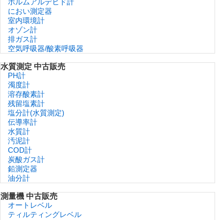
ホルムアルデヒド計
におい測定器
室内環境計
オゾン計
排ガス計
空気呼吸器/酸素呼吸器
水質測定 中古販売
PH計
濁度計
溶存酸素計
残留塩素計
塩分計(水質測定)
伝導率計
水質計
汚泥計
COD計
炭酸ガス計
鉛測定器
油分計
測量機 中古販売
オートレベル
ティルティングレベル