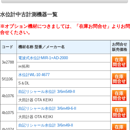
水位計中古計測機器一覧
※オプション機材につきましては、「在庫お問合せ」よりお問
合せくたさい。
お問合せ
コード
機材名称 型番／メーカー名
販売価格
電波式水位計MIR-1+AD-2000
3e2788
㈱拓和
水位計WL-10 4677
5f1106
S＆DL
自記リシャール水位計 3/6m549-II
4b1076
大田計器 OTA KEIKI
自記リシャール水位計 3/6m49-6-II
4b1075
大田計器 OTA KEIKI
自記リシャール水位計 3/6m49-II
4b1074