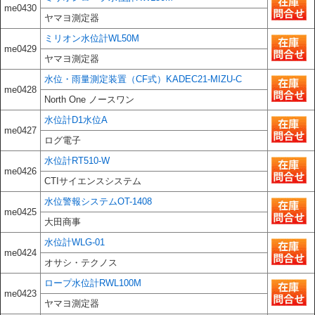
me0430
ヤマヨ測定器
ミリオン水位計WL50M
me0429
ヤマヨ測定器
水位・雨量測定装置（CF式）KADEC21‐MIZU‐C
me0428
North One ノースワン
水位計D1水位A
me0427
ログ電子
水位計RT510-W
me0426
CTIサイエンスシステム
水位警報システムOT-1408
me0425
大田商事
水位計WLG-01
me0424
オサシ・テクノス
ロープ水位計RWL100M
me0423
ヤマヨ測定器