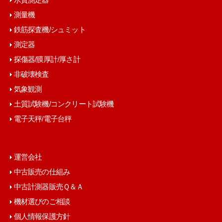
測量機
鉄筋探査機/シュミット
測定器
探傷器/膜厚計/厚さ計
非破壊検査
気象観測
土質試験機/コンクリート試験機
電子天秤/電子台秤
運営会社
中古販売の仕組み
中古計測器販売Ｑ＆Ａ
機材選びのご相談
個人情報保護方針