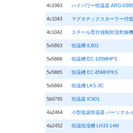
4c1063
ハイパワー恒温器 ARG-0390
4c1043
マグネチックスターラー付低温恒
4c1042
スチール窓付強制対流乾燥機 O
5v5863
恒温槽 IL602
5v5866
恒温槽 EC-105MHPS
5v5865
恒温槽 EC-85MHPKS
5v5864
恒温槽 LKS-3C
5b0795
恒温器 IC601
4a2464
小型低温恒温器 パーソナルイン
4a2452
恒温恒湿槽 LH33-14M