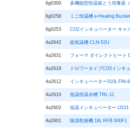
6g0300
多機能型恒温振とう培養器（旋
6g0258
ミニ恒温槽 e-Heating Bucket E
6g0253
CO2インキュベーター キャスタ付
4a2642
超低温槽 CLN-52U
4a2631
フォーマ ダイレクトヒート C
4a2618
ドロワータイプCO2インキュベ
4a2612
インキュベーター310L FIN-6
4a2610
低温恒温水槽 TRL-11
4a2602
低温インキュベーター IJ101
4a2601
除湿乾燥機 18L RFB 500F1