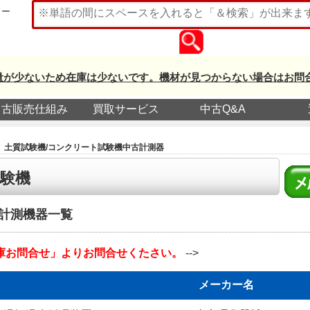
ター
量が少ないため在庫は少ないです。機材が見つからない場合はお問
中古販売仕組み
買取サービス
中古Q&A
土質試験機/コンクリート試験機中古計測器
試験機
古計測機器一覧
庫お問合せ」よりお問合せくたさい。
-->
メーカー名