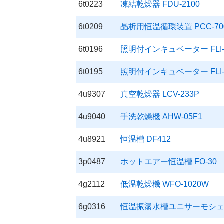
6t0223
凍結乾燥器 FDU-2100
6t0209
晶析用恒温循環装置 PCC-70
6t0196
照明付インキュベーター FLI-
6t0195
照明付インキュベーター FLI-
4u9307
真空乾燥器 LCV-233P
4u9040
手洗乾燥機 AHW-05F1
4u8921
恒温槽 DF412
3p0487
ホットエアー恒温槽 FO-30
4g2112
低温乾燥機 WFO-1020W
6g0316
恒温振盪水槽ユニサーモシェーカ