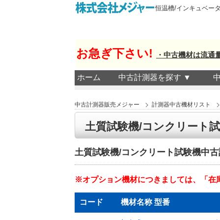
恒温槽/インキュベー
お急ぎ下さい!
・中古機材は流通
ホーム
中古計測器を探す ▼
中古計測器販売メジャー
計測器中古機材リスト
土質試験機/コンクリート
土質試験機/コンクリート試験機中
※オプション機材につきましては、「在
コード
機材名称 型番