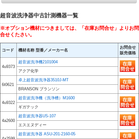
超音波洗浄器中古計測機器一覧
※オプション機材につきましては、「在庫お問合せ」よりお問
合せくたさい。
お問合せ
コード
機材名称 型番／メーカー名
販売価格
超音波洗浄機2101004
4u9373
アクア化学
卓上超音波洗浄器3510J-MT
6t0621
BRANSON ブランソン
超音波洗浄機（洗浄槽）M1600
4u9322
ギガテック
超音波洗浄器US-107
4a2600
エスエヌディー
超音波洗浄器 ASU-201-2160-05
4a2599