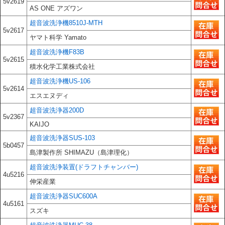
5v2619
AS ONE アズワン
超音波洗浄機8510J-MTH
5v2617
ヤマト科学 Yamato
超音波洗浄機F83B
5v2615
積水化学工業株式会社
超音波洗浄機US-106
5v2614
エスエヌディ
超音波洗浄器200D
5v2367
KAIJO
超音波洗浄器SUS-103
5b0457
島津製作所 SHIMAZU（島津理化）
超音波洗浄装置(ドラフトチャンバー)
4u5216
伸栄産業
超音波洗浄器SUC600A
4u5161
スズキ