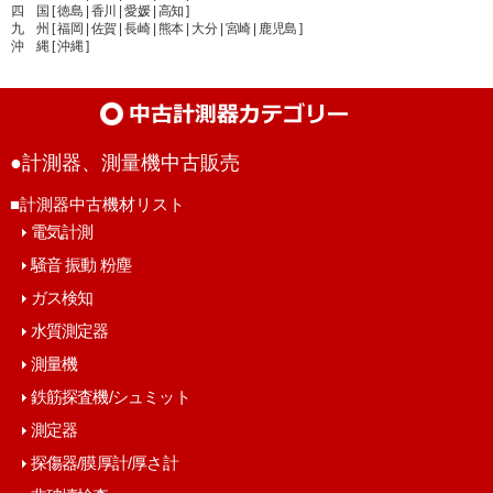
四 国 [ 徳島 | 香川 | 愛媛 | 高知 ]
九 州 [ 福岡 | 佐賀 | 長崎 | 熊本 | 大分 | 宮崎 | 鹿児島 ]
沖 縄 [ 沖縄 ]
●計測器、測量機中古販売
■計測器中古機材リスト
電気計測
騒音 振動 粉塵
ガス検知
水質測定器
測量機
鉄筋探査機/シュミット
測定器
探傷器/膜厚計/厚さ計