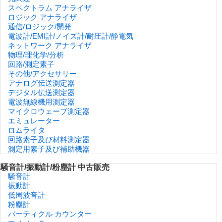
スペクトラム アナライザ
ロジック アナライザ
通信/ロジック/開発
電波計/EMI計/ノイズ計/耐圧計/静電気
ネットワーク アナライザ
物理/理化学/分析
回路/測定素子
その他/アクセサリー
アナログ伝送測定器
デジタル伝送測定器
電波無線機用測定器
マイクロウェーブ測定器
エミュレーター
ロムライタ
回路素子及び材料測定器
測定用素子及び補助機器
騒音計/振動計/粉塵計 中古販売
騒音計
振動計
低周波音計
粉塵計
パーティクル カウンター