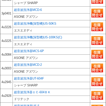
シャープ SHARP
超音波洗浄器MCD-6
3p0401
ASONE アズワン
超音波洗浄機(深型槽)US-50KS
4u3226
エスエヌディ
超音波洗浄機(深型槽)US-100KS(C)
4u3225
エスエヌディ
超音波洗浄器MCS-6P
4u3084
ASONE アズワン
超音波洗浄器MCD-2
4u3003
ASONE アズワン
超音波洗浄器UT-604F
4u2945
シャープ SHARP
超音波洗浄器ＵＣ-604ＢＫ
4u2928
ドリテック
超音波洗浄器US-5