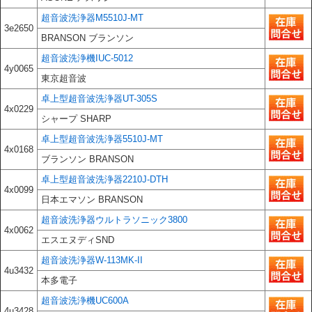
超音波洗浄器M5510J-MT
3e2650
BRANSON ブランソン
超音波洗浄機IUC-5012
4y0065
東京超音波
卓上型超音波洗浄器UT-305S
4x0229
シャープ SHARP
卓上型超音波洗浄器5510J-MT
4x0168
ブランソン BRANSON
卓上型超音波洗浄器2210J-DTH
4x0099
日本エマソン BRANSON
超音波洗浄器ウルトラソニック3800
4x0062
エスエヌディSND
超音波洗浄器W-113MK-II
4u3432
本多電子
超音波洗浄機UC600A
4u3428