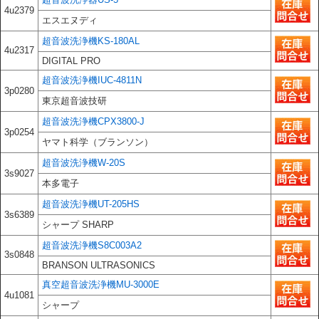
4u2379
エスエヌディ
超音波洗浄機KS-180AL
4u2317
DIGITAL PRO
超音波洗浄機IUC-4811N
3p0280
東京超音波技研
超音波洗浄機CPX3800-J
3p0254
ヤマト科学（ブランソン）
超音波洗浄機W-20S
3s9027
本多電子
超音波洗浄機UT-205HS
3s6389
シャープ SHARP
超音波洗浄機S8C003A2
3s0848
BRANSON ULTRASONICS
真空超音波洗浄機MU-3000E
4u1081
シャープ