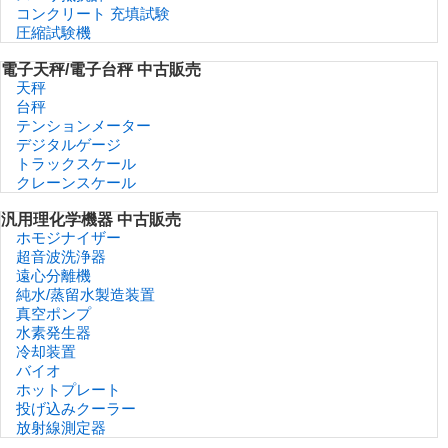
コンクリート 充填試験
圧縮試験機
電子天秤/電子台秤 中古販売
天秤
台秤
テンションメーター
デジタルゲージ
トラックスケール
クレーンスケール
汎用理化学機器 中古販売
ホモジナイザー
超音波洗浄器
遠心分離機
純水/蒸留水製造装置
真空ポンプ
水素発生器
冷却装置
バイオ
ホットプレート
投げ込みクーラー
放射線測定器