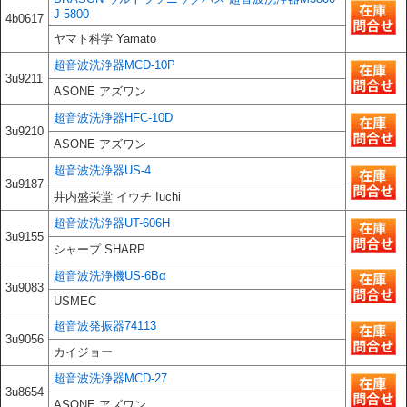
J 5800
4b0617
ヤマト科学 Yamato
超音波洗浄器MCD-10P
3u9211
ASONE アズワン
超音波洗浄器HFC-10D
3u9210
ASONE アズワン
超音波洗浄器US-4
3u9187
井内盛栄堂 イウチ Iuchi
超音波洗浄器UT-606H
3u9155
シャープ SHARP
超音波洗浄機US-6Bα
3u9083
USMEC
超音波発振器74113
3u9056
カイジョー
超音波洗浄器MCD-27
3u8654
ASONE アズワン