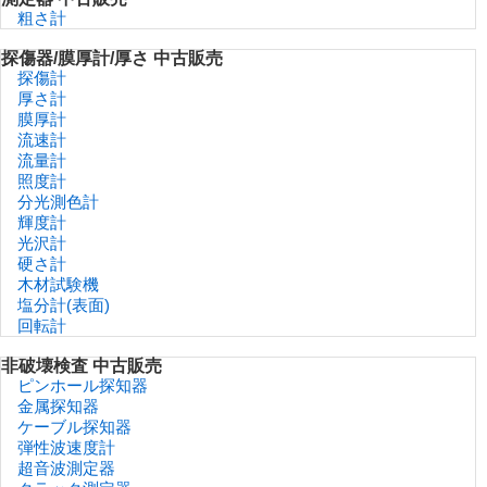
粗さ計
探傷器/膜厚計/厚さ 中古販売
探傷計
厚さ計
膜厚計
流速計
流量計
照度計
分光測色計
輝度計
光沢計
硬さ計
木材試験機
塩分計(表面)
回転計
非破壊検査 中古販売
ピンホール探知器
金属探知器
ケーブル探知器
弾性波速度計
超音波測定器