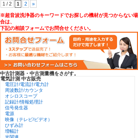
1 / 2
1
2
»
※超音波洗浄器のキーワードでお探しの機材が見つからない場
合は、
下記の相談フォームでお問合せください。
中古計測器・中古測量機をさがす。
電気計測 中古販売
電圧計/電流計/電力計
周波数計/カウンタ
オシロスコープ
記録計/情報処理計
信号発生器
電源
映像（テレビ/ビデオ）
ひずみ計
増幅計
光関連