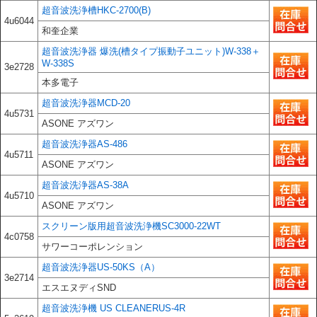
超音波洗浄槽HKC-2700(B)
4u6044
和奎企業
超音波洗浄器 爆洗(槽タイプ振動子ユニット)W-338＋
W-338S
3e2728
本多電子
超音波洗浄器MCD-20
4u5731
ASONE アズワン
超音波洗浄器AS-486
4u5711
ASONE アズワン
超音波洗浄器AS-38A
4u5710
ASONE アズワン
スクリーン版用超音波洗浄機SC3000-22WT
4c0758
サワーコーポレンション
超音波洗浄器US-50KS（A）
3e2714
エスエヌディSND
超音波洗浄機 US CLEANERUS-4R