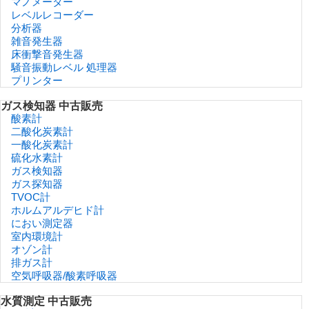
マノメーター
レベルレコーダー
分析器
雑音発生器
床衝撃音発生器
騒音振動レベル 処理器
プリンター
ガス検知器 中古販売
酸素計
二酸化炭素計
一酸化炭素計
硫化水素計
ガス検知器
ガス探知器
TVOC計
ホルムアルデヒド計
におい測定器
室内環境計
オゾン計
排ガス計
空気呼吸器/酸素呼吸器
水質測定 中古販売