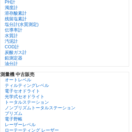
PH計
濁度計
溶存酸素計
残留塩素計
塩分計(水質測定)
伝導率計
水質計
汚泥計
COD計
炭酸ガス計
鉛測定器
油分計
測量機 中古販売
オートレベル
ティルティングレベル
電子セオドライト
光学式セオドライト
トータルステーション
ノンプリズムトータルステーション
プリズム
電子野帳
レーザーレベル
ローテーティング レーザー