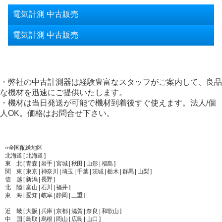
電気計測 中古販売
電気計測 中古販売
・弊社の中古計測器は経験豊富なスタッフがご案内して、良品
な機材を迅速にご提供いたします。
・機材は当日発送が可能で機材到着後すぐ使えます。法人/個
人OK。価格はお問合せ下さい。
○全国配送地区
北海道 [ 北海道 ]
東 北 [ 青森 | 岩手 | 宮城 | 秋田 | 山形 | 福島 ]
関 東 [ 東京 | 神奈川 | 埼玉 | 千葉 | 茨城 | 栃木 | 群馬 | 山梨 ]
信 越 [ 新潟 | 長野 ]
北 陸 [ 富山 | 石川 | 福井 ]
東 海 [ 愛知 | 岐阜 | 静岡 | 三重 ]
近 畿 [ 大阪 | 兵庫 | 京都 | 滋賀 | 奈良 | 和歌山 ]
中 国 [ 鳥取 | 島根 | 岡山 | 広島 | 山口 ]