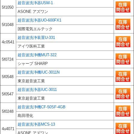
超音波洗浄器USM-1
5f1050
ASONE アズワン
超音波洗浄器UO-600FX1
5f1048
国際電気エルテック
超音波洗浄装置U-331
4c0541
アイワ医科工業
超音波洗浄機MUT-322
5f0724
シャープ SHARP
超音波洗浄機IUC-3011N
5f0548
東京超音波工業
超音波洗浄器IUC-3011
5f0547
東京超音波工業
超音波洗浄機CF-50SF-4GB
5f0248
島田理化
超音波洗浄器MCS-13
4u4071
ASONE アズワン