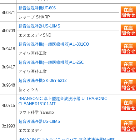
超音波洗浄機UT-605
4b0871
シャープ SHARP
超音波洗浄器US-10MS
4b0709
エスエヌディSND
超音波洗浄機(一般医療機器)AU-301CO
3u9418
アイワ医科工業
超音波洗浄機(一般医療機器)AU-25C
3u9417
アイワ医科工業
超音波洗浄機SK-06Y-6212
3u9648
新オオツカ
BRANSONIC 卓上型超音波洗浄器 ULTRASONIC
CLEANER1510J-MT
4b0715
ヤマト科学 Yamato
超音波洗浄器US-18MS
3z1993
エスエヌディ
BRASON ウルトラソニックバス 超音波洗浄器M5800-