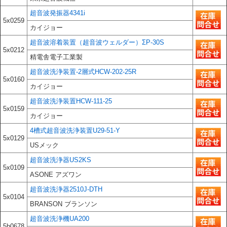
超音波発振器4341i
5x0259
カイジョー
超音波溶着装置（超音波ウェルダー）ΣP-30S
5x0212
精電舎電子工業製
超音波洗浄装置-2層式HCW-202-25R
5x0160
カイジョー
超音波洗浄装置HCW-111-25
5x0159
カイジョー
4槽式超音波洗浄装置U29-51-Y
5x0129
USメック
超音波洗浄器US2KS
5x0109
ASONE アズワン
超音波洗浄器2510J-DTH
5x0104
BRANSON ブランソン
超音波洗浄機UA200
5b0678