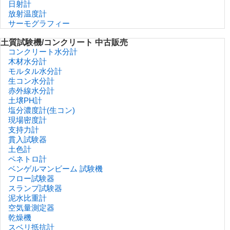
日射計
放射温度計
サーモグラフィー
土質試験機/コンクリート 中古販売
コンクリート水分計
木材水分計
モルタル水分計
生コン水分計
赤外線水分計
土壌PH計
塩分濃度計(生コン)
現場密度計
支持力計
貫入試験器
土色計
ペネトロ計
ベンゲルマンビーム 試験機
フロー試験器
スランプ試験器
泥水比重計
空気量測定器
乾燥機
スベリ抵抗計