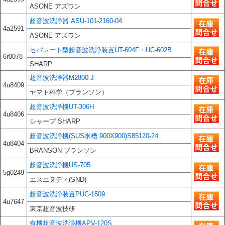
ASONE アズワン
超音波洗浄器 ASU-101-2160-04
4a2591
ASONE アズワン
セパレート型超音波洗浄装置UT-604F・UC-602B
6r0078
SHARP
超音波洗浄器M2800-J
4u8409
ヤマト科学（ブランソン）
超音波洗浄機UT-306H
4u8406
シャープ SHARP
超音波洗浄機(SUS水槽 900X900)S85120-24
4u8404
BRANSON ブランソン
超音波洗浄機US-705
5g0249
エスエヌディ(SND)
超音波洗浄装置PUC-1509
4u7647
東京超音波技研
有機超音波洗浄機APV-120S