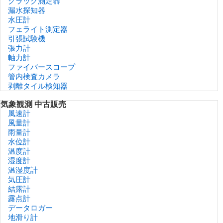
クラック測定器
漏水探知器
水圧計
フェライト測定器
引張試験機
張力計
軸力計
ファイバースコープ
管内検査カメラ
剥離タイル検知器
気象観測 中古販売
風速計
風量計
雨量計
水位計
温度計
湿度計
温湿度計
気圧計
結露計
露点計
データロガー
地滑り計