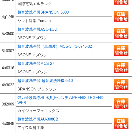
国際電気エルテック
超音波洗浄機BRANSON 5800
4g1746
ヤマト科学 Yamato
超音波洗浄機ASU-1OD
5v3500
ASONE アズワン
超音波洗浄器（単周波）MCS-3（3-6746-02）
5k0307
ASONE アズワン
超音波洗浄器MCS-27
4u6316
ASONE アズワン
超音波洗浄器 超音波洗浄機3510
4b3622
BRANSON ブランソン
強力音波洗浄機 水共振システムPHENIX LEGEND
WRS
3d2009
カイジョーフェニックス
超音波洗浄機AU-308CB
4c0848
アイワ医科工業