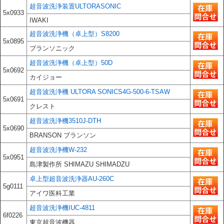
超音波洗浄装置ULTORASONIC
5x0933
IWAKI
超音波洗浄機（卓上型）S8200
5x0895
ブランソニック
超音波洗浄機（卓上型）50D
5x0692
カイジョー
超音波洗浄機 ULTORA SONICS4G-500-6-TSAW
5x0691
クレスト
超音波洗浄機3510J-DTH
5x0690
BRANSON ブランソン
超音波洗浄機W-232
5x0951
島津製作所 SHIMAZU SHIMADZU
卓上型超音波洗浄器AU-260C
5g0111
アイワ医科工業
超音波洗浄機IUC-4811
6f0226
東京超音波機器