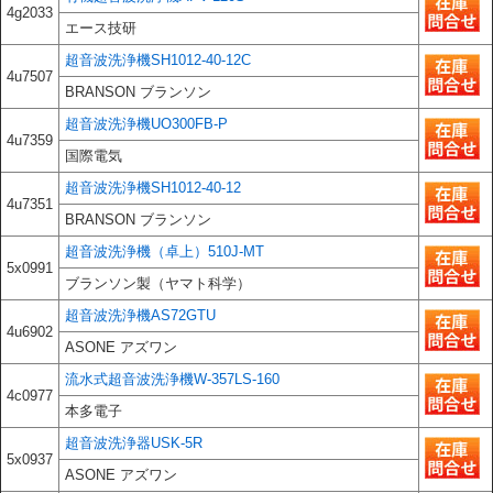
4g2033
エース技研
超音波洗浄機SH1012-40-12C
4u7507
BRANSON ブランソン
超音波洗浄機UO300FB-P
4u7359
国際電気
超音波洗浄機SH1012-40-12
4u7351
BRANSON ブランソン
超音波洗浄機（卓上）510J-MT
5x0991
ブランソン製（ヤマト科学）
超音波洗浄機AS72GTU
4u6902
ASONE アズワン
流水式超音波洗浄機W-357LS-160
4c0977
本多電子
超音波洗浄器USK-5R
5x0937
ASONE アズワン