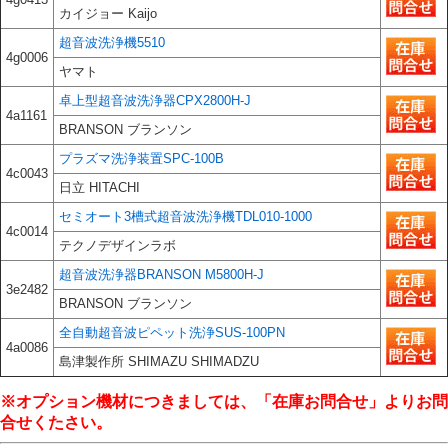
カイジョー Kaijo
超音波洗浄機5510
4g0006
ヤマト
卓上型超音波洗浄器CPX2800H-J
4a1161
BRANSON ブランソン
プラズマ洗浄装置SPC-100B
4c0043
日立 HITACHI
セミオート3槽式超音波洗浄機TDL010-1000
4c0014
テクノデザインラボ
超音波洗浄器BRANSON M5800H-J
3e2482
BRANSON ブランソン
全自動超音波ピペット洗浄SUS-100PN
4a0086
島津製作所 SHIMAZU SHIMADZU
※オプション機材につきましては、「在庫お問合せ」よりお問
合せくたさい。