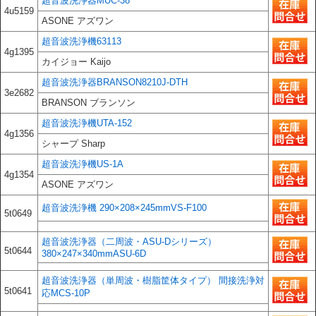
超音波洗浄器MUC-38
4u5159
ASONE アズワン
超音波洗浄機63113
4g1395
カイジョー Kaijo
超音波洗浄器BRANSON8210J-DTH
3e2682
BRANSON ブランソン
超音波洗浄機UTA-152
4g1356
シャープ Sharp
超音波洗浄機US-1A
4g1354
ASONE アズワン
超音波洗浄機 290×208×245mmVS-F100
5t0649
超音波洗浄器（二周波・ASU-Dシリーズ）
5t0644
380×247×340mmASU-6D
超音波洗浄器（単周波・樹脂筐体タイプ） 間接洗浄対
5t0641
応MCS-10P