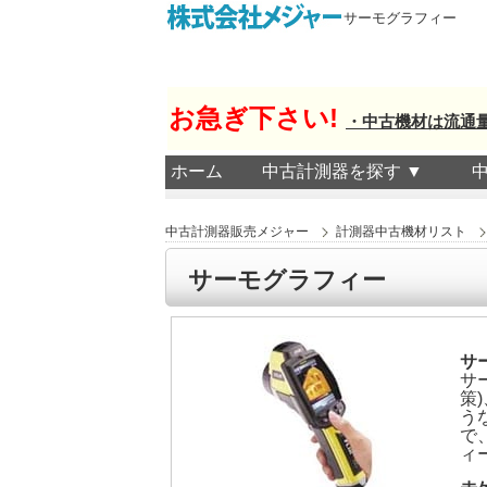
サーモグラフィー
お急ぎ下さい!
・中古機材は流通
ホーム
中古計測器を探す ▼
中古計測器販売メジャー
計測器中古機材リスト
サーモグラフィー
サ
サ
策
う
で
ィ