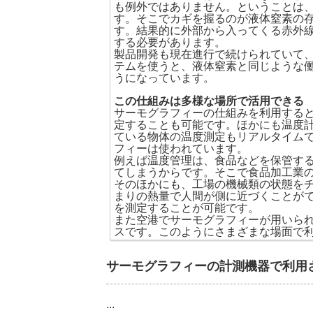
も例外ではありません。ということは
す。そこでカギを握るのが液体窒素の
す。結果的に外部から入ってくる赤外
する必要があります。
製品開発も現在進行で続けられていて
テムを使うと、液体窒素と同じような
うになっています。
この仕組みは多様な場所で活用できる
サーモグラフィーの仕組みを利用する
定することも可能です。ほかにも温度
ている物体の温度測定もリアルタイム
フィーは使われています。
例えば温度管理は、食品などを保管す
てしまうからです。そこで食品加工業
そのほかにも、工場の機械類の状態を
まりの熱量で人間が側に近づくことが
を測定することが可能です。
また空港でサーモグラフィーが用いら
スです。このようにさまざまな場面で
サーモグラフィーの計測機器で利用
...