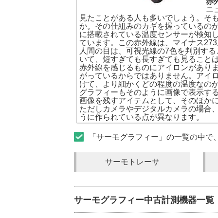
赤
ニ
見たことがある人も多いでしょう。そ
か。その仕組みのカギを握っているの
に搭載されている温度センサーが検知
ています。この赤外線は、マイナス27
人間の目は、可視光線の7色を判別す
いて、短すぎても長すぎても見ること
赤外線を感じるものにアイロンがあり
がっているからではありません。アイ
けて、より細かくどの程度の温度なの
グラフィーもそのように画像で表示す
画像を残すアイテムとして、そのほか
ただしカメラやデジタルカメラの場合
うに作られている点が異なります。
「サーモグラフィー」の一覧の中で
サーモトレーサ
サーモグラフィー中古計測機器一覧