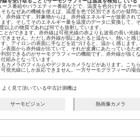
外線を受け取ることでサーモグラフィーは温度を検知している
ュース番組やバラエティー番組などで、温度を色分けするサー
もそもなぜあの機械を使えば、温度を色で区別できるのか疑問
が、赤外線です。対象物からは、赤外線エネルギーが放射され
します。そしてそのエネルギー量を温度のデータに変換して、
3度以上の物質であれば何でも放射しています。
ることができます。赤外線は可視光線の赤よりも波長の長い光線
はできません。ただし赤外線が肌にあたると温かい、熱いと感
ます。アイロンの表面に手などを近づけると、温かく感じます
ロン表面から赤外線が出ていて、それが皮膚にあたっているた
か判別できるのがサーモグラフィーの機能です。赤外線が強く
る仕組みとなっています。
にもカメラのフィルムやデジタルカメラなどがあります。こち
、可視光線にしか反応できません。一方サーモグラフィーの場
、よく見て頂いている中古計測機は
サーモビジョン
熱画像カメラ