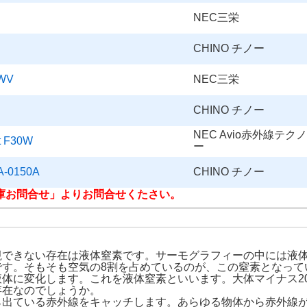
NEC三栄
CHINO チノー
WV
NEC三栄
CHINO チノー
NEC Avio赤外線テク
 F30W
ー
0150A
CHINO チノー
庫お問合せ」よりお問合せくたさい。
視できない存在は液体窒素です。サーモグラフィーの中には液
です。そもそも空気の8割を占めているのが、この窒素となって
体に変化します。これを液体窒素といいます。大体マイナス2
存在なのでしょうか。
ら出ている赤外線をキャッチします。あらゆる物体から赤外線