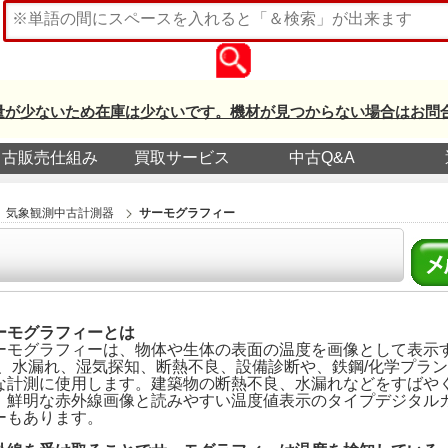
量が少ないため在庫は少ないです。機材が見つからない場合はお問
中古販売仕組み
買取サービス
中古Q&A
気象観測中古計測器
サーモグラフィー
ーモグラフィーとは
ーモグラフィーは、物体や生体の表面の温度を画像として表示
)、水漏れ、湿気探知、断熱不良、設備診断や、鉄鋼/化学プラ
な計測に使用します。建築物の断熱不良、水漏れなどをすばや
、鮮明な赤外線画像と読みやすい温度値表示のタイプデジタル
ーもあります。