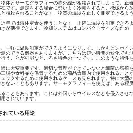
、物体とサーモグラフィーの赤外線が相殺されてしまって、正
存在です。測定をする場合に勢いよく冷却をすると、機械から
線と相殺されることがなく、物質の温度を正しく測定できるよ
、近年では液体窒素を使うことなく、正確に温度を測定できる
働きが期待できます。冷却システムはコンパクトサイズなため
と、手軽に温度測定ができるようになります。しかもピンポイ
計測のできる機器もありますが、こちらは短い時間の変化でも
で行うことが可能なところも特色の一つです。このような特性
る際に大変重要です。適切な管理ができていないと細菌の増殖
の工場や食料品を保管するための商品倉庫内で使用されること
チェックするために使用されるケースも見られます。特に大型
できないこともあります。サーモグラフィーを使えば、ある程
れることもあります。これは外国からウイルスなどを侵入させ
利用されています。
されている用途