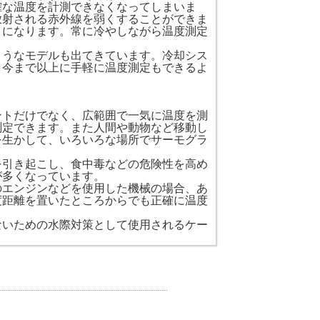
確な温度を計測できなくなってしまいま
放射される赤外線を弱くすることができま
うになります。常に冷やしながら温度測定
ようなモデルも出てきています。冷却シス
、今まで以上に手軽に温度測定もできるよ
ントだけでなく、広範囲で一気に温度を測
測定できます。また人間や動物など移動し
を生かして、いろいろな場所でサーモグラ
を引き起こし、食中毒などの危険性を高め
が多くなっています。
のエンジンなどを使用した機械の場合、あ
度距離を置いたところからでも正確に温度
ないための水際対策として使用されるケー