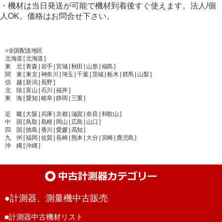
・機材は当日発送が可能で機材到着後すぐ使えます。法人/個
人OK。価格はお問合せ下さい。
○全国配送地区
北海道 [ 北海道 ]
東 北 [ 青森 | 岩手 | 宮城 | 秋田 | 山形 | 福島 ]
関 東 [ 東京 | 神奈川 | 埼玉 | 千葉 | 茨城 | 栃木 | 群馬 | 山梨 ]
信 越 [ 新潟 | 長野 ]
北 陸 [ 富山 | 石川 | 福井 ]
東 海 [ 愛知 | 岐阜 | 静岡 | 三重 ]
近 畿 [ 大阪 | 兵庫 | 京都 | 滋賀 | 奈良 | 和歌山 ]
中 国 [ 鳥取 | 島根 | 岡山 | 広島 | 山口 ]
四 国 [ 徳島 | 香川 | 愛媛 | 高知 ]
九 州 [ 福岡 | 佐賀 | 長崎 | 熊本 | 大分 | 宮崎 | 鹿児島 ]
沖 縄 [ 沖縄 ]
●計測器、測量機中古販売
■計測器中古機材リスト