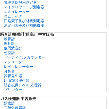
電波無線機用測定器
マイクロウェーブ測定器
エミュレーター
ロムライタ
回路素子及び材料測定器
測定用素子及び補助機器
騒音計/振動計/粉塵計 中古販売
騒音計
振動計
低周波音計
粉塵計
パーティクル カウンター
マノメーター
レベルレコーダー
分析器
雑音発生器
床衝撃音発生器
騒音振動レベル 処理器
プリンター
ガス検知器 中古販売
酸素計
二酸化炭素計