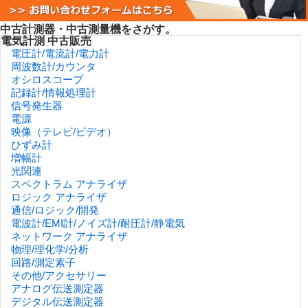
中古計測器・中古測量機をさがす。
電気計測 中古販売
電圧計/電流計/電力計
周波数計/カウンタ
オシロスコープ
記録計/情報処理計
信号発生器
電源
映像（テレビ/ビデオ）
ひずみ計
増幅計
光関連
スペクトラム アナライザ
ロジック アナライザ
通信/ロジック/開発
電波計/EMI計/ノイズ計/耐圧計/静電気
ネットワーク アナライザ
物理/理化学/分析
回路/測定素子
その他/アクセサリー
アナログ伝送測定器
デジタル伝送測定器