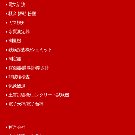
電気計測
騒音 振動 粉塵
ガス検知
水質測定器
測量機
鉄筋探査機/シュミット
測定器
探傷器/膜厚計/厚さ計
非破壊検査
気象観測
土質試験機/コンクリート試験機
電子天秤/電子台秤
運営会社