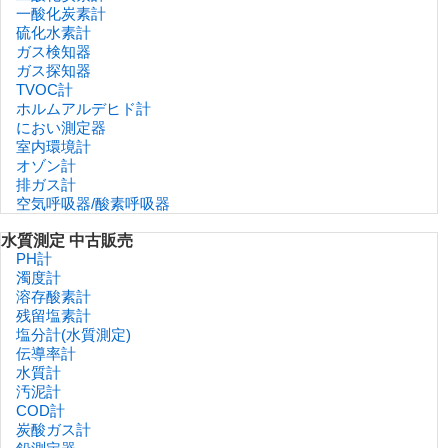
一酸化炭素計
硫化水素計
ガス検知器
ガス探知器
TVOC計
ホルムアルデヒド計
におい測定器
室内環境計
オゾン計
排ガス計
空気呼吸器/酸素呼吸器
水質測定 中古販売
PH計
濁度計
溶存酸素計
残留塩素計
塩分計(水質測定)
伝導率計
水質計
汚泥計
COD計
炭酸ガス計