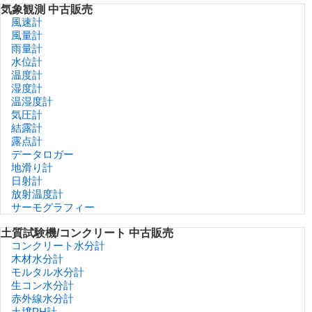
気象観測 中古販売
風速計
風量計
雨量計
水位計
温度計
湿度計
温湿度計
気圧計
結露計
露点計
データロガー
地滑り計
日射計
放射温度計
サーモグラフィー
土質試験機/コンクリート 中古販売
コンクリート水分計
木材水分計
モルタル水分計
生コン水分計
赤外線水分計
土壌PH計