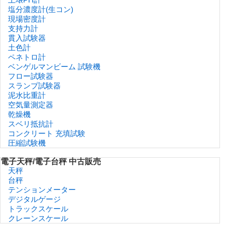
塩分濃度計(生コン)
現場密度計
支持力計
貫入試験器
土色計
ペネトロ計
ベンゲルマンビーム 試験機
フロー試験器
スランプ試験器
泥水比重計
空気量測定器
乾燥機
スベリ抵抗計
コンクリート 充填試験
圧縮試験機
電子天秤/電子台秤 中古販売
天秤
台秤
テンションメーター
デジタルゲージ
トラックスケール
クレーンスケール