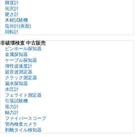
輝度計
光沢計
硬さ計
木材試験機
塩分計(表面)
回転計
非破壊検査 中古販売
ピンホール探知器
金属探知器
ケーブル探知器
弾性波速度計
超音波測定器
クラック測定器
漏水探知器
水圧計
フェライト測定器
引張試験機
張力計
軸力計
ファイバースコープ
管内検査カメラ
剥離タイル検知器