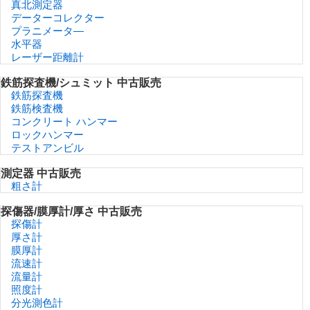
真北測定器
データーコレクター
プラニメータ―
水平器
レーザー距離計
鉄筋探査機/シュミット 中古販売
鉄筋探査機
鉄筋検査機
コンクリート ハンマー
ロックハンマー
テストアンビル
測定器 中古販売
粗さ計
探傷器/膜厚計/厚さ 中古販売
探傷計
厚さ計
膜厚計
流速計
流量計
照度計
分光測色計