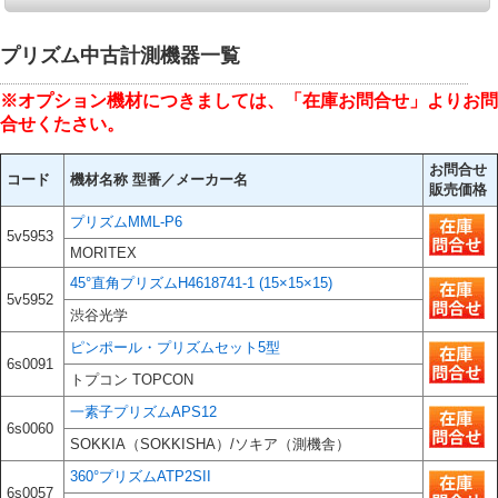
プリズム中古計測機器一覧
※オプション機材につきましては、「在庫お問合せ」よりお問
合せくたさい。
お問合せ
コード
機材名称 型番／メーカー名
販売価格
プリズムMML-P6
5v5953
MORITEX
45°直角プリズムH4618741-1 (15×15×15)
5v5952
渋谷光学
ピンポール・プリズムセット5型
6s0091
トプコン TOPCON
一素子プリズムAPS12
6s0060
SOKKIA（SOKKISHA）/ソキア（測機舎）
360°プリズムATP2SII
6s0057