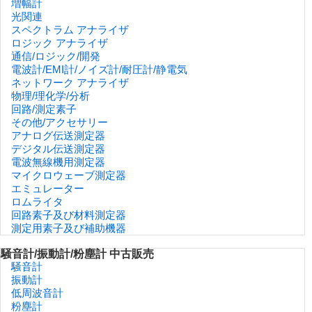
増幅計
光関連
スペクトラム アナライザ
ロジック アナライザ
通信/ロジック/開発
電波計/EMI計/ノイズ計/耐圧計/静電気
ネットワーク アナライザ
物理/理化学/分析
回路/測定素子
その他/アクセサリー
アナログ伝送測定器
デジタル伝送測定器
電波無線機用測定器
マイクロウェーブ測定器
エミュレーター
ロムライタ
回路素子及び材料測定器
測定用素子及び補助機器
騒音計/振動計/粉塵計 中古販売
騒音計
振動計
低周波音計
粉塵計