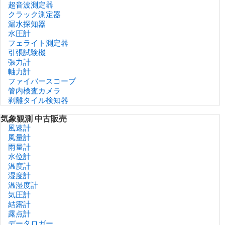
超音波測定器
クラック測定器
漏水探知器
水圧計
フェライト測定器
引張試験機
張力計
軸力計
ファイバースコープ
管内検査カメラ
剥離タイル検知器
気象観測 中古販売
風速計
風量計
雨量計
水位計
温度計
湿度計
温湿度計
気圧計
結露計
露点計
データロガー