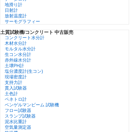
地滑り計
日射計
放射温度計
サーモグラフィー
土質試験機/コンクリート 中古販売
コンクリート水分計
木材水分計
モルタル水分計
生コン水分計
赤外線水分計
土壌PH計
塩分濃度計(生コン)
現場密度計
支持力計
貫入試験器
土色計
ペネトロ計
ベンゲルマンビーム 試験機
フロー試験器
スランプ試験器
泥水比重計
空気量測定器