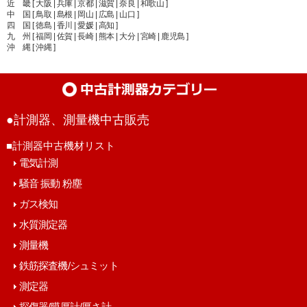
近 畿 [ 大阪 | 兵庫 | 京都 | 滋賀 | 奈良 | 和歌山 ]
中 国 [ 鳥取 | 島根 | 岡山 | 広島 | 山口 ]
四 国 [ 徳島 | 香川 | 愛媛 | 高知 ]
九 州 [ 福岡 | 佐賀 | 長崎 | 熊本 | 大分 | 宮崎 | 鹿児島 ]
沖 縄 [ 沖縄 ]
●計測器、測量機中古販売
■計測器中古機材リスト
電気計測
騒音 振動 粉塵
ガス検知
水質測定器
測量機
鉄筋探査機/シュミット
測定器
探傷器/膜厚計/厚さ計