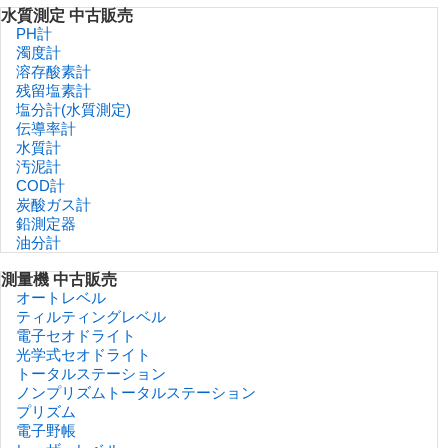
水質測定 中古販売
PH計
濁度計
溶存酸素計
残留塩素計
塩分計(水質測定)
伝導率計
水質計
汚泥計
COD計
炭酸ガス計
鉛測定器
油分計
測量機 中古販売
オートレベル
ティルティングレベル
電子セオドライト
光学式セオドライト
トータルステーション
ノンプリズムトータルステーション
プリズム
電子野帳