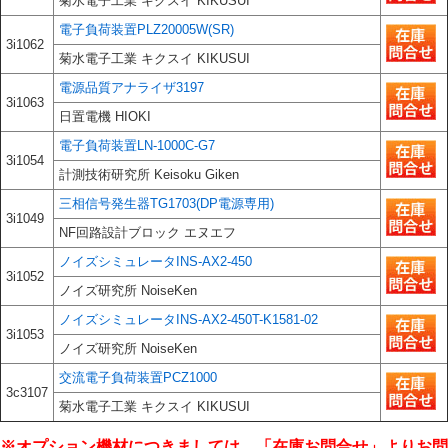
菊水電子工業 キクスイ KIKUSUI
電子負荷装置PLZ20005W(SR)
3i1062
菊水電子工業 キクスイ KIKUSUI
電源品質アナライザ3197
3i1063
日置電機 HIOKI
電子負荷装置LN-1000C-G7
3i1054
計測技術研究所 Keisoku Giken
三相信号発生器TG1703(DP電源専用)
3i1049
NF回路設計ブロック エヌエフ
ノイズシミュレータINS-AX2-450
3i1052
ノイズ研究所 NoiseKen
ノイズシミュレータINS-AX2-450T-K1581-02
3i1053
ノイズ研究所 NoiseKen
交流電子負荷装置PCZ1000
3c3107
菊水電子工業 キクスイ KIKUSUI
※オプション機材につきましては、「在庫お問合せ」よりお問