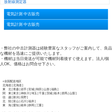
放射線測定器
電気計測 中古販売
電気計測 中古販売
・弊社の中古計測器は経験豊富なスタッフがご案内して、良品
な機材を迅速にご提供いたします。
・機材は当日発送が可能で機材到着後すぐ使えます。法人/個
人OK。価格はお問合せ下さい。
○全国配送地区
北海道 [ 北海道 ]
東 北 [ 青森 | 岩手 | 宮城 | 秋田 | 山形 | 福島 ]
関 東 [ 東京 | 神奈川 | 埼玉 | 千葉 | 茨城 | 栃木 | 群馬 | 山梨 ]
信 越 [ 新潟 | 長野 ]
北 陸 [ 富山 | 石川 | 福井 ]
東 海 [ 愛知 | 岐阜 | 静岡 | 三重 ]