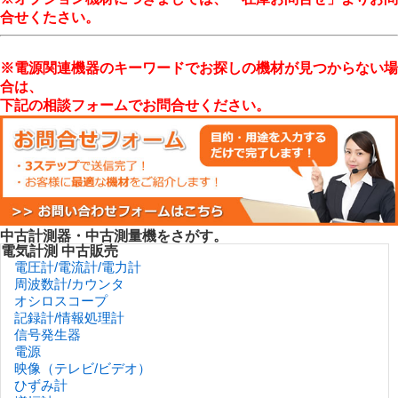
合せくたさい。
※電源関連機器のキーワードでお探しの機材が見つからない場
合は、
下記の相談フォームでお問合せください。
中古計測器・中古測量機をさがす。
電気計測 中古販売
電圧計/電流計/電力計
周波数計/カウンタ
オシロスコープ
記録計/情報処理計
信号発生器
電源
映像（テレビ/ビデオ）
ひずみ計