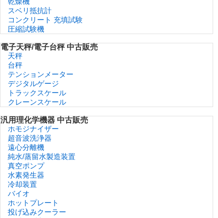
乾燥機
スベリ抵抗計
コンクリート 充填試験
圧縮試験機
電子天秤/電子台秤 中古販売
天秤
台秤
テンションメーター
デジタルゲージ
トラックスケール
クレーンスケール
汎用理化学機器 中古販売
ホモジナイザー
超音波洗浄器
遠心分離機
純水/蒸留水製造装置
真空ポンプ
水素発生器
冷却装置
バイオ
ホットプレート
投げ込みクーラー