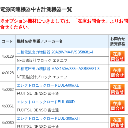
電源関連機器中古計測機器一覧
※オプション機材につきましては、「在庫お問合せ」よりお問
合せくたさい。
お問合せ
コード
機材名称 型番／メーカー名
販売価格
二相電流出力増幅器 20A20V/4A4VSB58681-4
4b0129
NF回路設計ブロック エヌエフ
四相電圧出力増幅器 MAX150V/333mASB58681-3
4b0128
NF回路設計ブロック エヌエフ
エレクトロニックロードEUL-600αXL
4b0062
FUJITSU DENSO 富士通
エレクトロニックロードEUL-600D
4b0061
FUJITSU DENSO 富士通
エレクトロニックロードEUL-300αXH
4b0060
FUJITSU DENSO 富士通