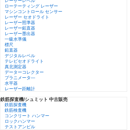
レーザーレベル
ローテーティング レーザー
マシンコントロール センサー
レーザー セオドライト
レーザー照準器
レーザー鉛直器
レーザー墨出器
一級水準儀
標尺
鉛直器
デジタルレベル
テレビセオドライト
真北測定器
データーコレクター
プラニメータ―
水平器
レーザー距離計
鉄筋探査機/シュミット 中古販売
鉄筋探査機
鉄筋検査機
コンクリート ハンマー
ロックハンマー
テストアンビル