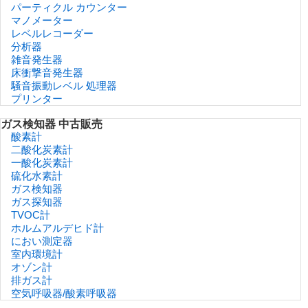
パーティクル カウンター
マノメーター
レベルレコーダー
分析器
雑音発生器
床衝撃音発生器
騒音振動レベル 処理器
プリンター
ガス検知器 中古販売
酸素計
二酸化炭素計
一酸化炭素計
硫化水素計
ガス検知器
ガス探知器
TVOC計
ホルムアルデヒド計
におい測定器
室内環境計
オゾン計
排ガス計
空気呼吸器/酸素呼吸器