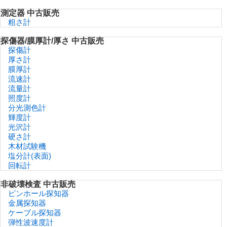
測定器 中古販売
粗さ計
探傷器/膜厚計/厚さ 中古販売
探傷計
厚さ計
膜厚計
流速計
流量計
照度計
分光測色計
輝度計
光沢計
硬さ計
木材試験機
塩分計(表面)
回転計
非破壊検査 中古販売
ピンホール探知器
金属探知器
ケーブル探知器
弾性波速度計