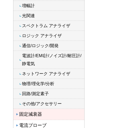
増幅計
光関連
スペクトラム アナライザ
ロジック アナライザ
通信/ロジック/開発
電波計/EMI計/ノイズ計/耐圧計/
静電気
ネットワーク アナライザ
物理/理化学/分析
回路/測定素子
その他/アクセサリー
固定減衰器
電流プローブ