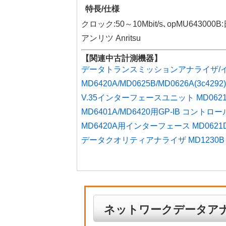
特長/仕様
クロック:50～10Mbit/s､opMU64
アンリツ Anritsu
【関連中古計測機器】
データトランスミッションアナライザ/
MD6420A/MD0625B/MD0626A(3c4292)
V.35インターフェースユニット MD0621B 
MD6401A/MD6420用GP-IB コントロー
MD6420A用インターフェース MD0621D(
データクオリティアナライザ MD1230B (3
ネットワークデータアナライザ