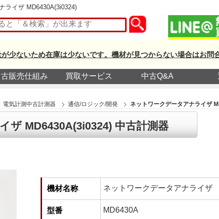
ザ MD6430A(3i0324)
量が少ないため在庫は少ないです。機材が見つからない場合はお問
中古販売仕組み
買取サービス
中古Q&A
電気計測中古計測器
通信/ロジック/開発
ネットワークデータアナライザ MD643
MD6430A(3i0324) 中古計測器
ネットワークデータアナライザ
機材名称
MD6430A
型番