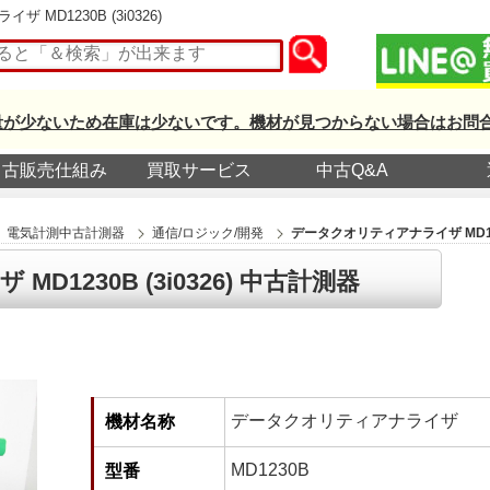
MD1230B (3i0326)
量が少ないため在庫は少ないです。機材が見つからない場合はお問
中古販売仕組み
買取サービス
中古Q&A
電気計測中古計測器
通信/ロジック/開発
データクオリティアナライザ MD1230
1230B (3i0326) 中古計測器
データクオリティアナライザ
機材名称
MD1230B
型番