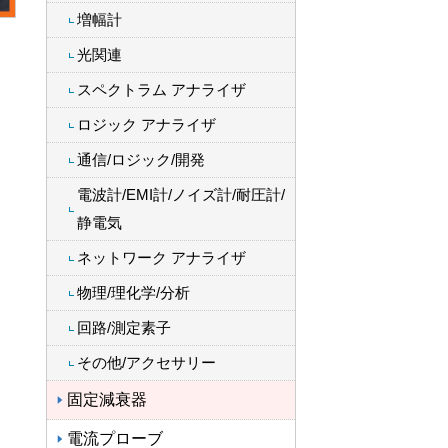
増幅計
光関連
スペクトラム アナライザ
ロジック アナライザ
通信/ロジック/開発
電波計/EMI計/ノイズ計/耐圧計/
静電気
ネットワーク アナライザ
物理/理化学/分析
回路/測定素子
その他/アクセサリー
固定減衰器
電流プローブ