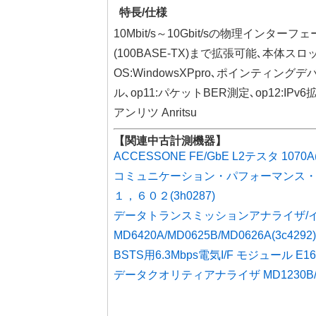
特長/仕様
10Mbit/s～10Gbit/sの物理イン
(100BASE-TX)まで拡張可能､本体スロット数
OS:WindowsXPpro､ポインティングデバ
ル､op11:パケットBER測定､op12:IPv6
アンリツ Anritsu
【関連中古計測機器】
ACCESSONE FE/GbE L2テスタ 1070A(3
コミュニケーション・パフォーマンス
１，６０２(3h0287)
データトランスミッションアナライザ/
MD6420A/MD0625B/MD0626A(3c4292)
BSTS用6.3Mbps電気I/F モジュール E161
データクオリティアナライザ MD1230B/02，