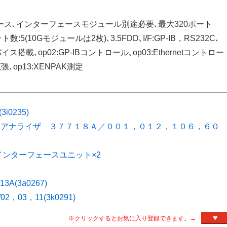
ターフェース､インターフェースモジュール別途必要､最大320ポート
:5(10Gモジュールは2枚)､3.5FDD､I/F:GP-IB，RS232C､
イス搭載､op02:GP-IBコントロール､op03:Ethernetコントロー
拡張､op13:XENPAK測定
i0235)
・アナライザ ３７７１８Ａ／００１，０１２，１０６，６０
インターフェースユニット×2
3A(3a0267)
03，11(3k0291)
♥
※クリックするとお気に入り登録できます。→