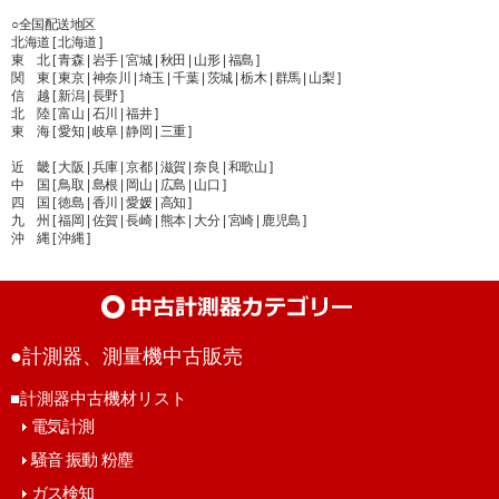
○全国配送地区
北海道 [ 北海道 ]
東 北 [ 青森 | 岩手 | 宮城 | 秋田 | 山形 | 福島 ]
関 東 [ 東京 | 神奈川 | 埼玉 | 千葉 | 茨城 | 栃木 | 群馬 | 山梨 ]
信 越 [ 新潟 | 長野 ]
北 陸 [ 富山 | 石川 | 福井 ]
東 海 [ 愛知 | 岐阜 | 静岡 | 三重 ]
近 畿 [ 大阪 | 兵庫 | 京都 | 滋賀 | 奈良 | 和歌山 ]
中 国 [ 鳥取 | 島根 | 岡山 | 広島 | 山口 ]
四 国 [ 徳島 | 香川 | 愛媛 | 高知 ]
九 州 [ 福岡 | 佐賀 | 長崎 | 熊本 | 大分 | 宮崎 | 鹿児島 ]
沖 縄 [ 沖縄 ]
●計測器、測量機中古販売
■計測器中古機材リスト
電気計測
騒音 振動 粉塵
ガス検知