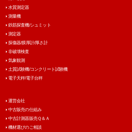
水質測定器
測量機
鉄筋探査機/シュミット
測定器
探傷器/膜厚計/厚さ計
非破壊検査
気象観測
土質試験機/コンクリート試験機
電子天秤/電子台秤
運営会社
中古販売の仕組み
中古計測器販売Ｑ＆Ａ
機材選びのご相談