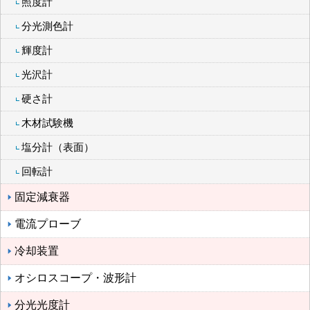
照度計
分光測色計
輝度計
光沢計
硬さ計
木材試験機
塩分計（表面）
回転計
固定減衰器
電流プローブ
冷却装置
オシロスコープ・波形計
分光光度計