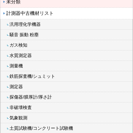
未分類
計測器中古機材リスト
汎用理化学機器
騒音 振動 粉塵
ガス検知
水質測定器
測量機
鉄筋探査機/シュミット
測定器
探傷器/膜厚計/厚さ計
非破壊検査
気象観測
土質試験機/コンクリート試験機