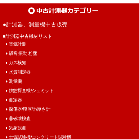
●計測器、測量機中古販売
■計測器中古機材リスト
電気計測
騒音 振動 粉塵
ガス検知
水質測定器
測量機
鉄筋探査機/シュミット
測定器
探傷器/膜厚計/厚さ計
非破壊検査
気象観測
土質試験機/コンクリート試験機