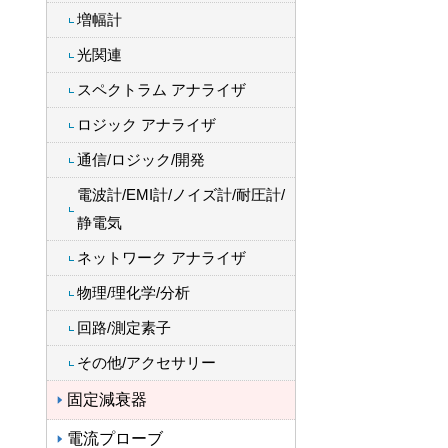
増幅計
光関連
スペクトラム アナライザ
ロジック アナライザ
通信/ロジック/開発
電波計/EMI計/ノイズ計/耐圧計/
静電気
ネットワーク アナライザ
物理/理化学/分析
回路/測定素子
その他/アクセサリー
固定減衰器
電流プローブ