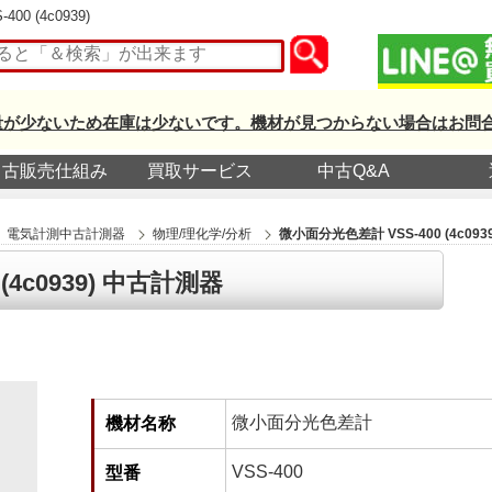
0 (4c0939)
量が少ないため在庫は少ないです。機材が見つからない場合はお問
中古販売仕組み
買取サービス
中古Q&A
電気計測中古計測器
物理/理化学/分析
微小面分光色差計 VSS-400 (4c0939
(4c0939) 中古計測器
微小面分光色差計
機材名称
VSS-400
型番