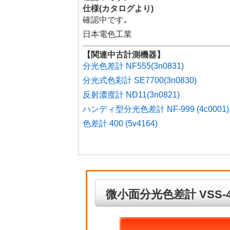
仕様(カタログより)
確認中です｡
日本電色工業
【関連中古計測機器】
分光色差計 NF555(3n0831)
分光式色彩計 SE7700(3n0830)
反射濃度計 ND11(3n0821)
ハンディ型分光色差計 NF-999 (4c0001)
色差計 400 (5v4164)
微小面分光色差計 VSS-400