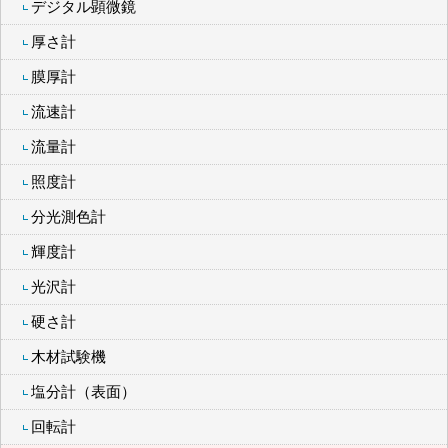
デジタル顕微鏡
厚さ計
膜厚計
流速計
流量計
照度計
分光測色計
輝度計
光沢計
硬さ計
木材試験機
塩分計（表面）
回転計