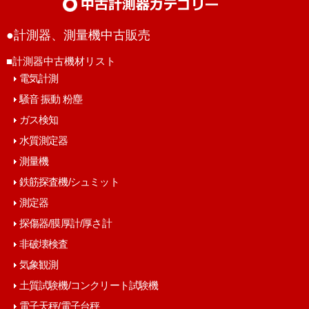
●計測器、測量機中古販売
■計測器中古機材リスト
電気計測
騒音 振動 粉塵
ガス検知
水質測定器
測量機
鉄筋探査機/シュミット
測定器
探傷器/膜厚計/厚さ計
非破壊検査
気象観測
土質試験機/コンクリート試験機
電子天秤/電子台秤