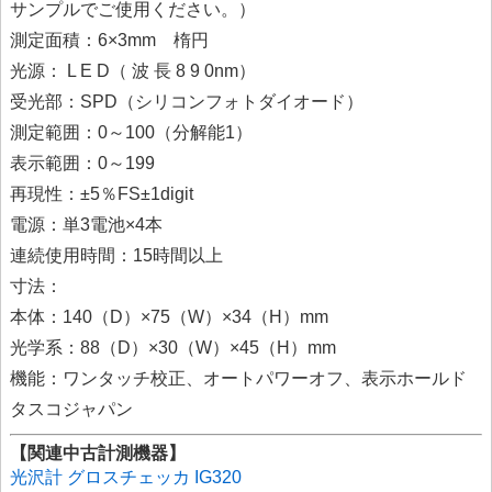
サンプルでご使用ください。）
測定面積：6×3mm 楕円
光源： L E D（ 波 長 8 9 0nm）
受光部：SPD（シリコンフォトダイオード）
測定範囲：0～100（分解能1）
表示範囲：0～199
再現性：±5％FS±1digit
電源：単3電池×4本
連続使用時間：15時間以上
寸法：
本体：140（D）×75（W）×34（H）mm
光学系：88（D）×30（W）×45（H）mm
機能：ワンタッチ校正、オートパワーオフ、表示ホールド
タスコジャパン
【関連中古計測機器】
光沢計 グロスチェッカ IG320