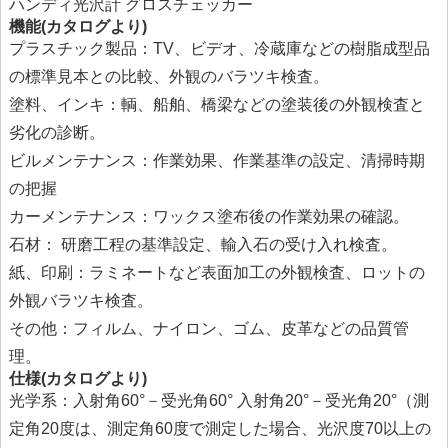
ハンディ光沢計 グロスチェッカー
機能(カタログより)
プラスチック製品：TV、ビデオ、冷蔵庫などの樹脂成型品
の標準見本との比較、外観のバラツキ検査。
塗料、インキ：輌、船舶、橋梁などの塗装後の外観検査と
劣化の診断。
ビルメンテナンス：作業効果、作業基準の設定、清掃時期
の把握
カーメンテナンス：ワックス塗布後の作業効果の確認。
石材： 研磨工程の基準設定、輸入石の受け入れ検査。
紙、印刷：ラミネートなど表面加工の外観検査、ロットの
外観バラツキ検査。
その他：フィルム、ナイロン、ゴム、皮革などの品質管
理。
仕様(カタログより)
光学系：入射角60°－受光角60° 入射角20°－受光角20°（測
定角20度は、測定角60度で測定した場合、光沢度70以上の