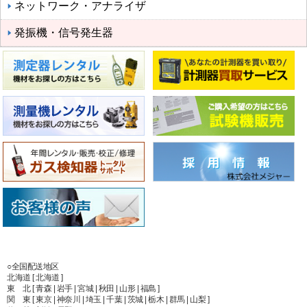
ネットワーク・アナライザ
発振機・信号発生器
○全国配送地区
北海道 [ 北海道 ]
東 北 [ 青森 | 岩手 | 宮城 | 秋田 | 山形 | 福島 ]
関 東 [ 東京 | 神奈川 | 埼玉 | 千葉 | 茨城 | 栃木 | 群馬 | 山梨 ]