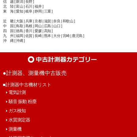
信 越 [ 新潟 | 長野 ]
北 陸 [ 富山 | 石川 | 福井 ]
東 海 [ 愛知 | 岐阜 | 静岡 | 三重 ]
近 畿 [ 大阪 | 兵庫 | 京都 | 滋賀 | 奈良 | 和歌山 ]
中 国 [ 鳥取 | 島根 | 岡山 | 広島 | 山口 ]
四 国 [ 徳島 | 香川 | 愛媛 | 高知 ]
九 州 [ 福岡 | 佐賀 | 長崎 | 熊本 | 大分 | 宮崎 | 鹿児島 ]
沖 縄 [ 沖縄 ]
●計測器、測量機中古販売
■計測器中古機材リスト
電気計測
騒音 振動 粉塵
ガス検知
水質測定器
測量機