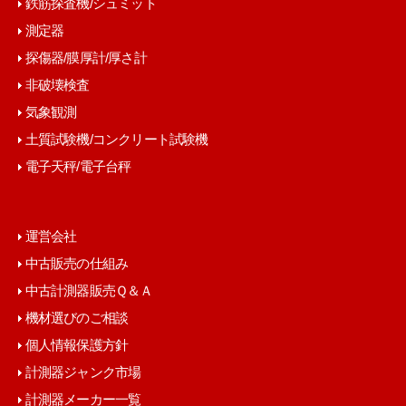
鉄筋探査機/シュミット
測定器
探傷器/膜厚計/厚さ計
非破壊検査
気象観測
土質試験機/コンクリート試験機
電子天秤/電子台秤
運営会社
中古販売の仕組み
中古計測器販売Ｑ＆Ａ
機材選びのご相談
個人情報保護方針
計測器ジャンク市場
計測器メーカー一覧