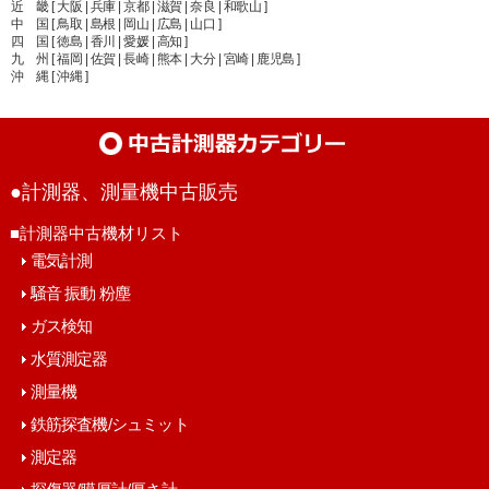
近 畿 [ 大阪 | 兵庫 | 京都 | 滋賀 | 奈良 | 和歌山 ]
中 国 [ 鳥取 | 島根 | 岡山 | 広島 | 山口 ]
四 国 [ 徳島 | 香川 | 愛媛 | 高知 ]
九 州 [ 福岡 | 佐賀 | 長崎 | 熊本 | 大分 | 宮崎 | 鹿児島 ]
沖 縄 [ 沖縄 ]
●計測器、測量機中古販売
■計測器中古機材リスト
電気計測
騒音 振動 粉塵
ガス検知
水質測定器
測量機
鉄筋探査機/シュミット
測定器