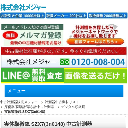
メニュー
中古計測器販売メジャー
計測器中古機材リスト
探傷器/膜厚計/厚さ計中古計測器
デジタル顕微鏡
実体顕微鏡 SZX7(3n0148)
実体顕微鏡 SZX7(3n0148) 中古計測器