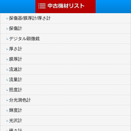
探傷器/膜厚計/厚さ計
探傷計
デジタル顕微鏡
厚さ計
膜厚計
流速計
流量計
照度計
分光測色計
輝度計
光沢計
硬さ計