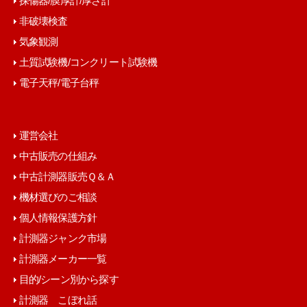
探傷器/膜厚計/厚さ計
非破壊検査
気象観測
土質試験機/コンクリート試験機
電子天秤/電子台秤
運営会社
中古販売の仕組み
中古計測器販売Ｑ＆Ａ
機材選びのご相談
個人情報保護方針
計測器ジャンク市場
計測器メーカー一覧
目的/シーン別から探す
計測器 こぼれ話