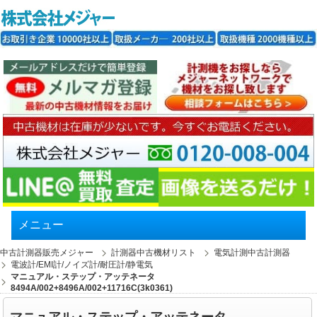
メニュー
中古計測器販売メジャー
計測器中古機材リスト
電気計測中古計測器
電波計/EMI計/ノイズ計/耐圧計/静電気
マニュアル・ステップ・アッテネータ
8494A/002+8496A/002+11716C(3k0361)
マニュアル・ステップ・アッテネータ