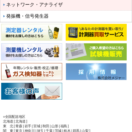
ネットワーク・アナライザ
発振機・信号発生器
○全国配送地区
北海道 [ 北海道 ]
東 北 [ 青森 | 岩手 | 宮城 | 秋田 | 山形 | 福島 ]
関 東 [ 東京 | 神奈川 | 埼玉 | 千葉 | 茨城 | 栃木 | 群馬 | 山梨 ]