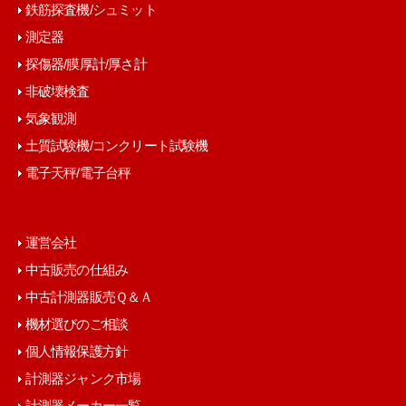
鉄筋探査機/シュミット
測定器
探傷器/膜厚計/厚さ計
非破壊検査
気象観測
土質試験機/コンクリート試験機
電子天秤/電子台秤
運営会社
中古販売の仕組み
中古計測器販売Ｑ＆Ａ
機材選びのご相談
個人情報保護方針
計測器ジャンク市場
計測器メーカー一覧