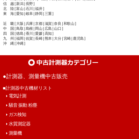
信 越 [ 新潟 | 長野 ]
北 陸 [ 富山 | 石川 | 福井 ]
東 海 [ 愛知 | 岐阜 | 静岡 | 三重 ]
近 畿 [ 大阪 | 兵庫 | 京都 | 滋賀 | 奈良 | 和歌山 ]
中 国 [ 鳥取 | 島根 | 岡山 | 広島 | 山口 ]
四 国 [ 徳島 | 香川 | 愛媛 | 高知 ]
九 州 [ 福岡 | 佐賀 | 長崎 | 熊本 | 大分 | 宮崎 | 鹿児島 ]
沖 縄 [ 沖縄 ]
●計測器、測量機中古販売
■計測器中古機材リスト
電気計測
騒音 振動 粉塵
ガス検知
水質測定器
測量機