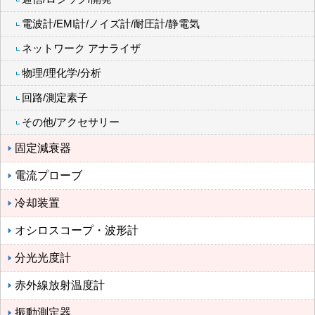
電波計/EMI計/ノイズ計/耐圧計/静電気
ネットワーク アナライザ
物理/理化学/分析
回路/測定素子
その他/アクセサリー
固定減衰器
電流プローブ
冷却装置
オシロスコープ・波形計
分光光度計
赤外線放射温度計
振動測定器