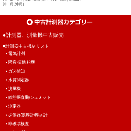
沖 縄 [ 沖縄 ]
●計測器、測量機中古販売
■計測器中古機材リスト
電気計測
騒音 振動 粉塵
ガス検知
水質測定器
測量機
鉄筋探査機/シュミット
測定器
探傷器/膜厚計/厚さ計
非破壊検査