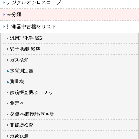
デジタルオシロスコープ
未分類
計測器中古機材リスト
汎用理化学機器
騒音 振動 粉塵
ガス検知
水質測定器
測量機
鉄筋探査機/シュミット
測定器
探傷器/膜厚計/厚さ計
非破壊検査
気象観測