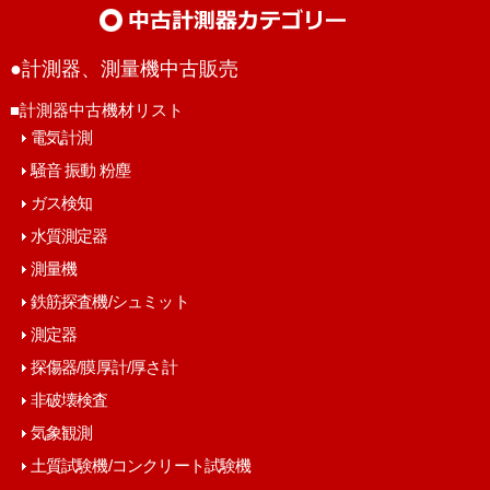
●計測器、測量機中古販売
■計測器中古機材リスト
電気計測
騒音 振動 粉塵
ガス検知
水質測定器
測量機
鉄筋探査機/シュミット
測定器
探傷器/膜厚計/厚さ計
非破壊検査
気象観測
土質試験機/コンクリート試験機