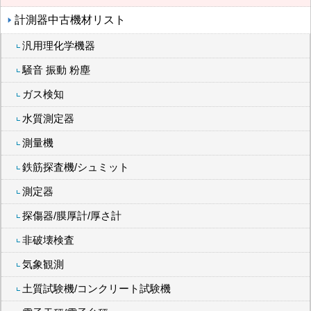
計測器中古機材リスト
汎用理化学機器
騒音 振動 粉塵
ガス検知
水質測定器
測量機
鉄筋探査機/シュミット
測定器
探傷器/膜厚計/厚さ計
非破壊検査
気象観測
土質試験機/コンクリート試験機