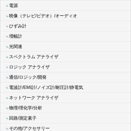
電源
映像（テレビ/ビデオ）/オーディオ
ひずみ計
増幅計
光関連
スペクトラム アナライザ
ロジック アナライザ
通信/ロジック/開発
電波計/EMI計/ノイズ計/耐圧計/静電気
ネットワーク アナライザ
物理/理化学/分析
回路/測定素子
その他/アクセサリー