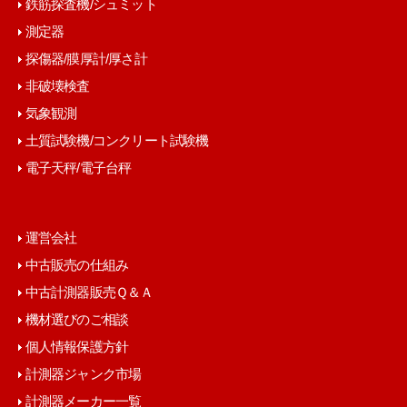
鉄筋探査機/シュミット
測定器
探傷器/膜厚計/厚さ計
非破壊検査
気象観測
土質試験機/コンクリート試験機
電子天秤/電子台秤
運営会社
中古販売の仕組み
中古計測器販売Ｑ＆Ａ
機材選びのご相談
個人情報保護方針
計測器ジャンク市場
計測器メーカー一覧