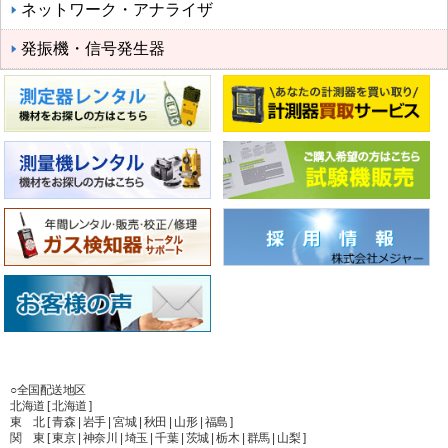
ネットワーク・アナライザ
発振機・信号発生器
○全国配送地区
北海道 [ 北海道 ]
東 北 [ 青森 | 岩手 | 宮城 | 秋田 | 山形 | 福島 ]
関 東 [ 東京 | 神奈川 | 埼玉 | 千葉 | 茨城 | 栃木 | 群馬 | 山梨 ]