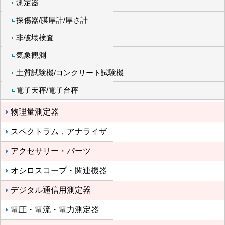
測定器
探傷器/膜厚計/厚さ計
非破壊検査
気象観測
土質試験機/コンクリート試験機
電子天秤/電子台秤
物理量測定器
スペクトラム，アナライザ
アクセサリー・パーツ
オシロスコープ・関連機器
デジタル通信用測定器
電圧・電流・電力測定器