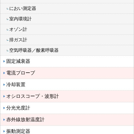
におい測定器
室内環境計
オゾン計
排ガス計
空気呼吸器／酸素呼吸器
固定減衰器
電流プローブ
冷却装置
オシロスコープ・波形計
分光光度計
赤外線放射温度計
振動測定器