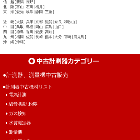
信 越 [ 新潟 | 長野 ]
北 陸 [ 富山 | 石川 | 福井 ]
東 海 [ 愛知 | 岐阜 | 静岡 | 三重 ]
近 畿 [ 大阪 | 兵庫 | 京都 | 滋賀 | 奈良 | 和歌山 ]
中 国 [ 鳥取 | 島根 | 岡山 | 広島 | 山口 ]
四 国 [ 徳島 | 香川 | 愛媛 | 高知 ]
九 州 [ 福岡 | 佐賀 | 長崎 | 熊本 | 大分 | 宮崎 | 鹿児島 ]
沖 縄 [ 沖縄 ]
●計測器、測量機中古販売
■計測器中古機材リスト
電気計測
騒音 振動 粉塵
ガス検知
水質測定器
測量機