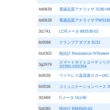
4d0639
電源品質アナライザ 3196+96
4d0638
電源品質アナライザ PW3198+
3t1741
LCRメータ IM3536-01
6r0086
クランプアダプタ 9131
4s4303
抵抗計 Resistance HiTesteer
スマートサイトユーティリティプロ
3g2979
2/2391-03/2354
6i0038
ワイヤレス温湿度ロガー(ACアダプタ
6i0036
コミュニケーションベース 3911
3t1669
Cメータ Oct-06
5j4285
抵抗計 RM3545-02