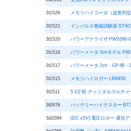
3t1526
メモリハイコーダ（波形判定機
3t1521
インパルス巻線試験器 ST403
3t1520
パワーアナライザ PW3390-0
3t1518
パワーメータ 3chモデル PW3
3t1517
パワーメータ 2ch・GP-IB・D
3t1515
メモリハイロガー LR8450
3t1511
5 1/2 桁 ディジタルマルチメー
3t0976
バッテリーハイテスター BT3
3d2094
(DC ±5V) 電圧ロガー 通信アダ