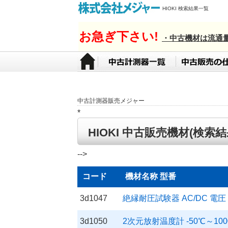
HIOKI 検索結果一覧
お急ぎ下さい!
・中古機材は流通
中古計測器販売メジャー
*
HIOKI 中古販売機材(検索結
-->
コード
機材名称 型番
3d1047
絶縁耐圧試験器 AC/DC 電圧 5
3d1050
2次元放射温度計 -50℃～1000