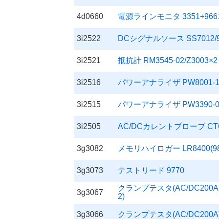
4d0660
電源ラインモニタ 3351+9661
3i2522
DCシグナルソース SS7012/918
3i2521
抵抗計 RM3545-02/Z3003×2
3i2516
パワーアナライザ PW8001-12/L
3i2515
パワーアナライザ PW3390-03/9
3i2505
AC/DCカレントプローブ CT6
3g3082
メモリハイロガー LR8400(98
3g3073
テストリード 9770
クランプテスタ(AC/DC200A) 329
3g3067
2)
3g3066
クランプテスタ(AC/DC200A) 328