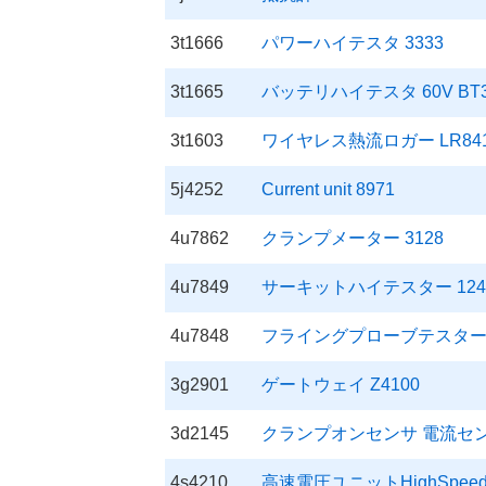
3t1666
パワーハイテスタ 3333
3t1665
バッテリハイテスタ 60V BT35
3t1603
ワイヤレス熱流ロガー LR8416 
5j4252
Current unit 8971
4u7862
クランプメーター 3128
4u7849
サーキットハイテスター 1240
4u7848
フライングプローブテスター FA
3g2901
ゲートウェイ Z4100
3d2145
クランプオンセンサ 電流センサ 1
4s4210
高速電圧ユニットHighSpeedVol