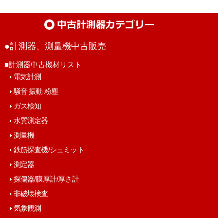
●計測器、測量機中古販売
■計測器中古機材リスト
電気計測
騒音 振動 粉塵
ガス検知
水質測定器
測量機
鉄筋探査機/シュミット
測定器
探傷器/膜厚計/厚さ計
非破壊検査
気象観測