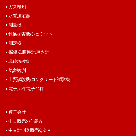
ガス検知
水質測定器
測量機
鉄筋探査機/シュミット
測定器
探傷器/膜厚計/厚さ計
非破壊検査
気象観測
土質試験機/コンクリート試験機
電子天秤/電子台秤
運営会社
中古販売の仕組み
中古計測器販売Ｑ＆Ａ