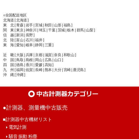
○全国配送地区
北海道 [ 北海道 ]
東 北 [ 青森 | 岩手 | 宮城 | 秋田 | 山形 | 福島 ]
関 東 [ 東京 | 神奈川 | 埼玉 | 千葉 | 茨城 | 栃木 | 群馬 | 山梨 ]
信 越 [ 新潟 | 長野 ]
北 陸 [ 富山 | 石川 | 福井 ]
東 海 [ 愛知 | 岐阜 | 静岡 | 三重 ]
近 畿 [ 大阪 | 兵庫 | 京都 | 滋賀 | 奈良 | 和歌山 ]
中 国 [ 鳥取 | 島根 | 岡山 | 広島 | 山口 ]
四 国 [ 徳島 | 香川 | 愛媛 | 高知 ]
九 州 [ 福岡 | 佐賀 | 長崎 | 熊本 | 大分 | 宮崎 | 鹿児島 ]
沖 縄 [ 沖縄 ]
●計測器、測量機中古販売
■計測器中古機材リスト
電気計測
騒音 振動 粉塵