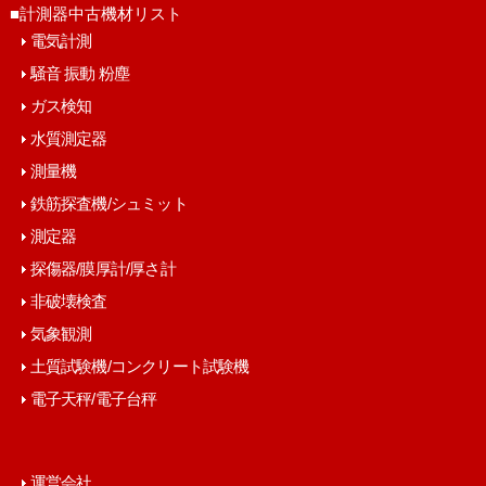
■計測器中古機材リスト
電気計測
騒音 振動 粉塵
ガス検知
水質測定器
測量機
鉄筋探査機/シュミット
測定器
探傷器/膜厚計/厚さ計
非破壊検査
気象観測
土質試験機/コンクリート試験機
電子天秤/電子台秤
運営会社