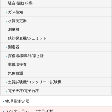
騒音 振動 粉塵
ガス検知
水質測定器
測量機
鉄筋探査機/シュミット
測定器
探傷器/膜厚計/厚さ計
非破壊検査
気象観測
土質試験機/コンクリート試験機
電子天秤/電子台秤
物理量測定器
スペクトラム，アナライザ