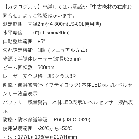
【カタログより】※詳しくはお電話か「中古機材の在庫お
問合せ」よりご確認ねがいます。
測定範囲：直径2mから800m(LS-80L使用時)
水平精度：±10″(±1.5mm/30m)
自動整準範囲：±5°
勾配設定機能：1軸（マニュアル方式）
光源：半導体レーザー(波長635nm)
ビーム回転数：600rpm
レーザー安全規格：JISクラス3R
衝撃・傾斜警告(セイフティロック):本体LED表示/レベルセ
ンサー液晶表示
バッテリー残量警告：本体LED表示/レベルセンサー液晶表
示
防塵・防水保護等級：IP66(JIS C 0920)
使用温度範囲：-20℃から+50℃
寸法：177(L)×196(W)×217(H)mm