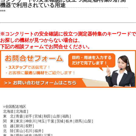
機器で利用されている用途
***
※コンクリートの安全確認に役立つ測定器特集のキーワードで
お探しの機材が見つからない場合は、
下記の相談フォームでお問合せください。
○全国配送地区
北海道 [ 北海道 ]
東 北 [ 青森 | 岩手 | 宮城 | 秋田 | 山形 | 福島 ]
関 東 [ 東京 | 神奈川 | 埼玉 | 千葉 | 茨城 | 栃木 | 群馬 | 山梨 ]
信 越 [ 新潟 | 長野 ]
北 陸 [ 富山 | 石川 | 福井 ]
東 海 [ 愛知 | 岐阜 | 静岡 | 三重 ]