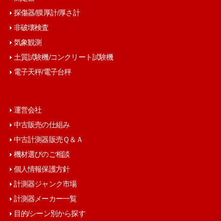
探傷器/膜厚計/厚さ計
非破壊検査
気象観測
土質試験機/コンクリート試験機
電子天秤/電子台秤
運営会社
中古販売の仕組み
中古計測器販売Ｑ＆Ａ
機材選びのご相談
個人情報保護方針
計測器ジャンク市場
計測器メーカー一覧
目的/シーン別から探す