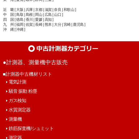
近 畿 [ 大阪 | 兵庫 | 京都 | 滋賀 | 奈良 | 和歌山 ]
中 国 [ 鳥取 | 島根 | 岡山 | 広島 | 山口 ]
四 国 [ 徳島 | 香川 | 愛媛 | 高知 ]
九 州 [ 福岡 | 佐賀 | 長崎 | 熊本 | 大分 | 宮崎 | 鹿児島 ]
沖 縄 [ 沖縄 ]
●計測器、測量機中古販売
■計測器中古機材リスト
電気計測
騒音 振動 粉塵
ガス検知
水質測定器
測量機
鉄筋探査機/シュミット
測定器