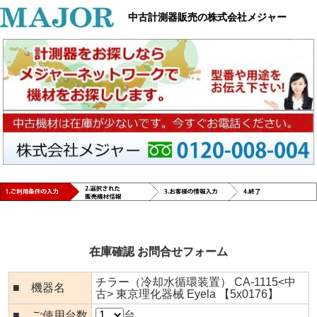
中古計測器販売の株式会社メジャー
在庫確認 お問合せフォーム
チラー（冷却水循環装置） CA-1115<中
■ 機器名
古> 東京理化器械 Eyela 【5x0176】
■ ご使用台数
台