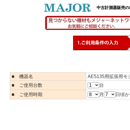
中古計測器販売の
■ 機器名
AE5135用拡張用モジ
■ ご使用台数
台
■ ご使用時期
月
日頃か