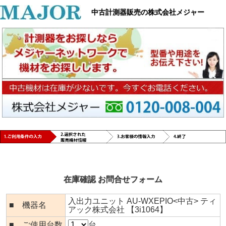
中古計測器販売の株式会社メジャー
在庫確認 お問合せフォーム
入出力ユニット AU-WXEPIO<中古> ティ
■ 機器名
アック株式会社 【3i1064】
■ ご使用台数
台