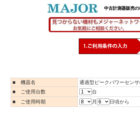
中古計測器販売の
■ 機器名
通過型ピークパワーセンサ(Not
■ ご使用台数
台
■ ご使用時期
月
日頃から